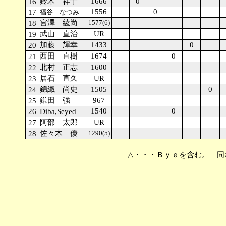
鈴木 祥子
1666
0
16
1556
0
17
福谷 なつみ
宮澤 紘尚
1577(6)
18
武山 直治
UR
19
加藤 輝幸
1433
0
20
西田 直樹
1674
0
21
北村 正志
1600
22
居石 直久
UR
23
錦織 尚史
1505
0
24
鎌田 強
967
25
1540
0
26
Diba,Seyed
阿部 太郎
UR
27
佐々木 優
1290(5)
28
△・・・Ｂｙｅを含む。 同ポイン