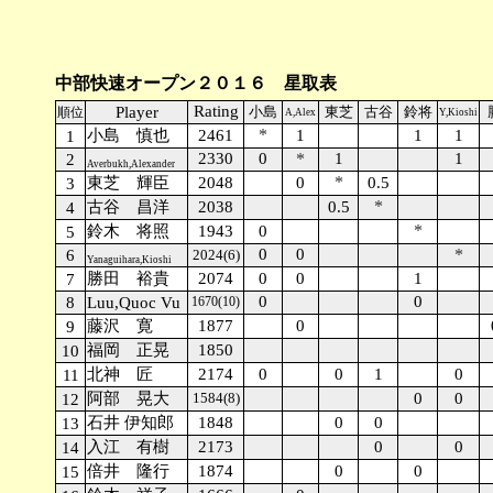
中部快速オープン２０１６ 星取表
Rating
Player
小島
東芝
古谷
鈴将
順位
A,Alex
Y,Kioshi
*
小島 慎也
2461
1
1
1
1
2330
0
*
1
1
2
Averbukh,Alexander
*
東芝 輝臣
2048
0
0.5
3
*
古谷 昌洋
2038
0.5
4
*
鈴木 将照
1943
0
5
0
0
*
6
2024(6)
Yanaguihara,Kioshi
勝田 裕貴
2074
0
0
1
7
0
0
8
Luu,Quoc Vu
1670(10)
藤沢 寛
1877
0
9
福岡 正晃
1850
10
北神 匠
2174
0
0
1
0
11
阿部 晃大
1584(8)
0
0
12
石井 伊知郎
1848
0
0
13
入江 有樹
2173
0
0
14
倍井 隆行
1874
0
0
15