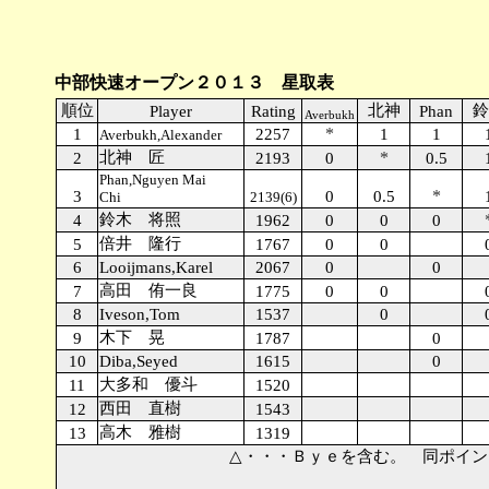
中部快速オープン２０１３ 星取表
順位
北神
鈴
Player
Rating
Phan
Averbukh
*
1
2257
1
1
Averbukh,Alexander
北神 匠
*
2
2193
0
0.5
Phan,Nguyen Mai
*
3
0
0.5
Chi
2139(6)
鈴木 将照
4
1962
0
0
0
倍井 隆行
5
1767
0
0
6
Looijmans,Karel
2067
0
0
高田 侑一良
7
1775
0
0
8
Iveson,Tom
1537
0
木下 晃
9
1787
0
10
Diba,Seyed
1615
0
大多和 優斗
11
1520
西田 直樹
12
1543
高木 雅樹
13
1319
△・・・Ｂｙｅを含む。 同ポイントの場合、順位はSol