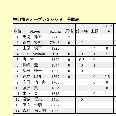
中部快速オープン２００９ 星取表
Ｆｕｚ
順位
馬場
鈴木将
上原
ｉｋ
Player
Rating
馬場 雅裕
*
1
2213
1
1
鈴木 将照
*
2
0
1
1799（8）
上原 慎平
*
3
1922
0
*
4
Fuzik,Mykola
UR
0
0
1
唐 堂
5
1622
0
0.5
0
川嶋 薫
6
1844
0
0
1
浜根 謙一
7
1756
0
0
鈴木 陽介
8
1767
0
0
0.5
高田 侑一良
9
1768
0
0
藤沢 寛
10
1834
0
木下 晃
11
1618
0
岩城 理恵
12
1436
0
伊澤 一朗
13
1363（7）
森本 浩太朗
14
1560