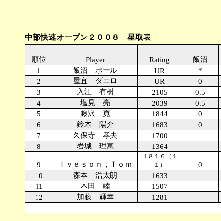
中部快速オープン２００８ 星取表
順位
飯沼
Player
Rating
飯沼 ポール
*
1
UR
屋宜 ダニロ
2
UR
0
入江 有樹
3
2105
0.5
塩見 亮
4
2039
0.5
藤沢 寛
5
1844
0
鈴木 陽介
6
1683
0
久保寺 孝夫
7
1700
岩城 理恵
8
1364
１８１６（１
Ｉｖｅｓｏｎ，Ｔｏｍ
9
0
１）
森本 浩太朗
10
1633
木田 睦
11
1507
加藤 輝幸
12
1281