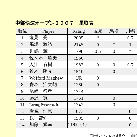
中部快速オープン２００７ 星取表
順位
塩見
馬場
川嶋
Player
Rating
塩見 亮
*
1
2095
1
0.5
馬場 雅裕
*
2
2145
0
1
川嶋 薫
*
3
1798
0.5
0
佐々木 勝美
4
1966
入江 有樹
5
1983
0
0
0.5
鈴木 陽介
6
1510
0
7
Wofford,Matthew
UR
0
森本 浩太朗
8
1280
0
尾崎 行孝
9
1744
藤沢 寛
10
1751
0
11
1742
0
Lacang,Prescioso Jr.
岩城 理恵
12
1073
0
原 啓介
13
1595
0
0
加藤 輝幸
1199（4）
14
0
同ポイントの場合、