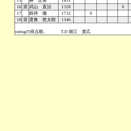
15
林 正美
1451
16
奨
武山 直治
1328
0
17
釼持 徹
1732
0
18
奨
度會 悠太朗
1346
☆・・・地区代表。 同ポイントの場合、
ratingの得点順。 T.D 堀江 貴広