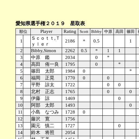
愛知県選手権２０１９ 星取表
Player
Rating
順位
Scott
Bibby
中原
高田
篠田
Ｓｃｏｔｔ,Ｔ
1
2186
*
0.5
1
ｙｌｅｒ
2
Bibby,Simon
2262
0.5
*
1
1
*
3
中原 鑑
2034
0
*
4
高田 侑一良
1795
0
*
5
篠田 太郎
1984
0
6
福岡 正晃
1770
0
0
7
平野 諒太
1722
0
0
8
北村 正志
1765
0
0
9
伊藤 諒
1469
0
10
阿部 太郎
1493
0
11
小島 なつみ
1728
0
12
藤沢 寛
1756
13
園元 慎二
1727
0
14
鈴木 将照
2054