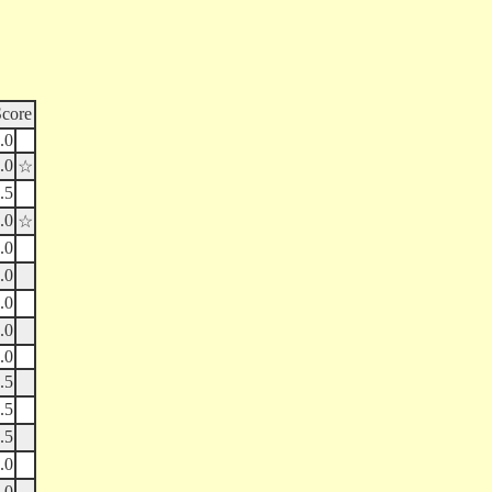
Score
.0
.0
☆
.5
.0
☆
.0
.0
.0
.0
.0
.5
.5
.5
.0
.0