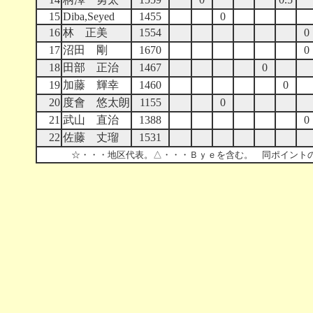
15
Diba,Seyed
1455
0
16
林 正美
1554
0
17
沼田 剛
1670
0
18
田部 正治
1467
0
19
加藤 輝幸
1460
0
20
度會 悠太朗
1155
0
21
武山 直治
1388
0
22
佐藤 丈瑠
1531
☆・・・地区代表。△・・・Ｂｙｅを含む。 同ポイントの場合、順位は