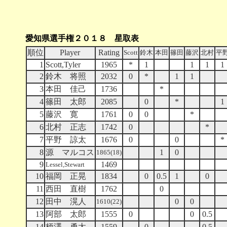
愛知県選手権２０１８ 星取表
順位
Player
Rating
Scott
鈴木
本田
篠田
藤沢
北村
平
1
Scott,Tyler
1965
*
1
1
1
1
2
鈴木 将照
2032
0
*
1
1
3
本田 佳己
1736
*
4
篠田 太郎
2085
0
*
1
5
藤沢 寛
1761
0
0
*
6
北村 正志
1742
0
*
7
平野 諒太
1676
0
0
*
8
源 マルコス
1
0
1865(18)
9
1469
Lessel,Stewart
10
福岡 正晃
1834
0
0.5
1
0
11
西田 直樹
1762
0
12
田中 滉人
0
0
1610(22)
13
阿部 太郎
1555
0
0
0.5
14
柄澤 勇太
1559
0
0.5