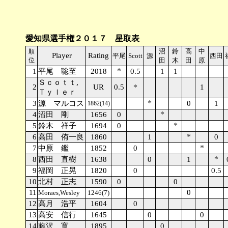
愛知県選手権２０１７ 星取表
沼
鈴
高
中
順
Player
Rating
平尾
Scott
源
西田
位
田
木
田
原
*
1
平尾 聡至
2018
0.5
1
1
Ｓｃｏｔｔ,
2
UR
0.5
*
1
Ｔｙｌｅｒ
*
3
源 マルコス
0
1
1862(14)
*
4
沼田 剛
1656
0
*
5
鈴木 祥子
1694
0
*
6
高田 侑一良
1860
1
0
*
7
中原 鑑
1852
0
*
8
西田 直樹
1638
0
1
9
福岡 正晃
1820
0
0.5
10
北村 正志
1590
0
0
11
0
Moraes,Wesley
1246(7)
12
高月 浩平
1604
0
13
高安 信行
1645
0
0
14
藤沢 寛
1895
0