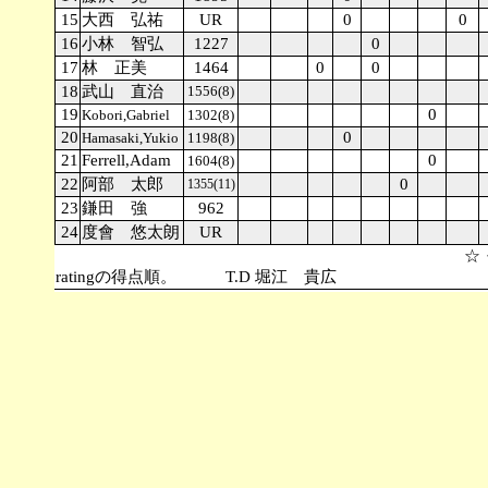
15
大西 弘祐
UR
0
0
16
小林 智弘
1227
0
17
林 正美
1464
0
0
18
武山 直治
1556(8)
19
0
Kobori,Gabriel
1302(8)
20
0
Hamasaki,Yukio
1198(8)
21
Ferrell,Adam
0
1604(8)
22
阿部 太郎
0
1355(11)
23
鎌田 強
962
24
度會 悠太朗
UR
☆・・・地区代表。 同ポイントの場合、
ratingの得点順。 T.D 堀江 貴広