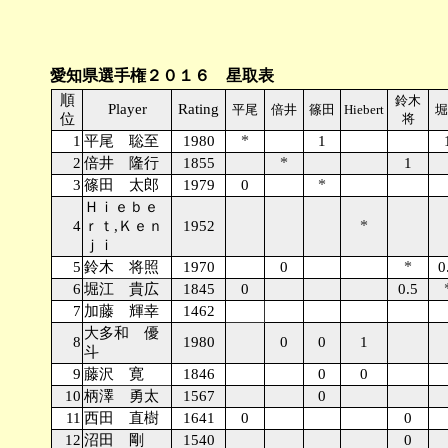
愛知県選手権２０１６ 星取表
順
鈴木
Player
Rating
平尾
倍井
篠田
Hiebert
堀
位
将
*
1
平尾 聡至
1980
1
*
2
倍井 隆行
1855
1
*
3
篠田 太郎
1979
0
Ｈｉｅｂｅ
*
4
ｒｔ,Ｋｅｎ
1952
ｊｉ
*
5
鈴木 将照
1970
0
0
6
堀江 貴広
1845
0
0.5
7
加藤 輝幸
1462
大多和 優
8
1980
0
0
1
斗
9
藤沢 寛
1846
0
0
10
柄澤 勇太
1567
0
11
西田 直樹
1641
0
0
12
沼田 剛
1540
0