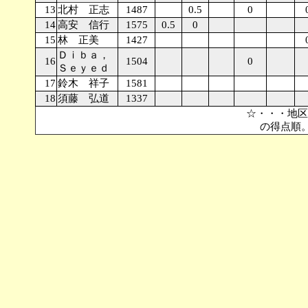
13
北村 正志
1487
0.5
0
14
高安 信行
1575
0.5
0
15
林 正美
1427
Ｄｉｂａ，
16
1504
0
Ｓｅｙｅｄ
17
鈴木 祥子
1581
18
須藤 弘道
1337
☆・・・地区代表。 同ポイントの場合、順位はS
の得点順