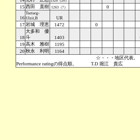
14
1320（20）
西田 直樹
15
0
1263（7）
Tsetseg-
16
UR
Ulzii,B
岩城 理恵
17
1472
0
大多和 優
斗
18
1403
高木 雅樹
19
1195
秋永 利明
20
1164
☆・・・地区代表。 △
Performance ratingの得点順。 T.D 堀江 貴広