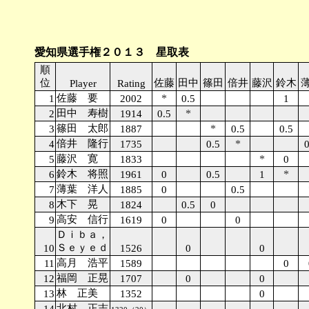
愛知県選手権２０１３ 星取表
順
位
佐藤
田中
篠田
倍井
藤沢
鈴木
Player
Rating
佐藤 要
*
1
2002
0.5
1
田中 寿樹
*
2
1914
0.5
篠田 太郎
*
3
1887
0.5
0.5
倍井 隆行
*
4
1735
0.5
0
藤沢 寛
*
5
1833
0
鈴木 将照
*
6
1961
0
0.5
1
薄葉 洋人
7
1885
0
0.5
木下 晃
8
1824
0.5
0
高安 信行
9
1619
0
0
Ｄｉｂａ，
Ｓｅｙｅｄ
10
1526
0
0
高月 浩平
11
1589
0
福岡 正晃
12
1707
0
0
林 正美
13
1352
0
北村 正志