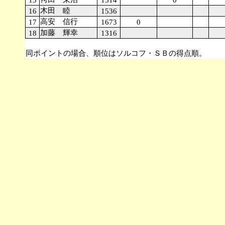
15
1514
0
木田 睦
16
1536
高安 信行
17
1673
0
加藤 輝幸
18
1316
☆・・・地区代表。
同ポイントの場合、順位はソルコフ・ＳＢの得点順