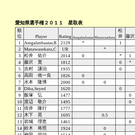
愛知県選手権２０１１ 星取表
順
松
位
井
藤沢
Player
Rating
Amgalanbaatar
Manawasekara
*
1
Amgalanbaatar,R
2129
1
*
2
Manawasekara,C
UR
松井 佑介
*
3
2014
0
1
藤沢 寛
*
4
1812
0
吉村 謙治
5
1935
0
高田 侑一良
6
1826
0
水本 隆博
7
2000
0
0
8
Diba,Seyed
1620
0
飯塚 弘
9
1477
0
渡辺 敬介
10
1495
0
倍井 隆行
11
1777
木下 晃
12
1695
0.5
岩城 理恵
13
1461
0
鈴木 将照
14
1924
0
袴田 栄治