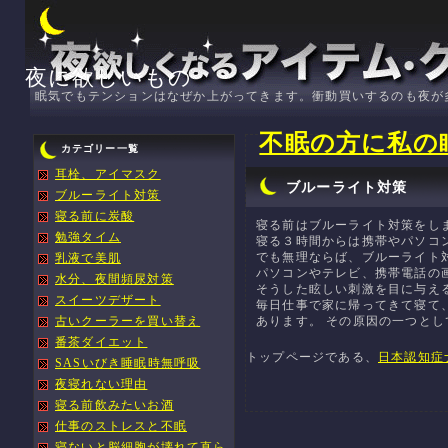
夜に欲しいもの
眠気でもテンションはなぜか上がってきます。衝動買いするのも夜が
不眠の方に私の
カテゴリー一覧
耳栓、アイマスク
ブルーライト対策
ブルーライト対策
寝る前に炭酸
寝る前はブルーライト対策をし
勉強タイム
寝る３時間からは携帯やパソコ
でも無理ならば、ブルーライト
乳液で美肌
パソコンやテレビ、携帯電話の
水分、夜間頻尿対策
そうした眩しい刺激を目に与え
スイーツデザート
毎日仕事で家に帰ってきて寝て
古いクーラーを買い替え
あります。 その原因の一つと
番茶ダイエット
トップページである、
日本認知症
SASいびき睡眠時無呼吸
夜寝れない理由
寝る前飲みたいお酒
仕事のストレスと不眠
寝ないと脳細胞が壊れて直ら