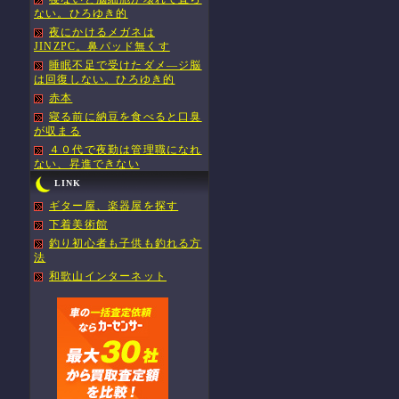
ない。ひろゆき的
夜にかけるメガネは
JINZPC。鼻パッド無くす
睡眠不足で受けたダメ―ジ脳
は回復しない。ひろゆき的
赤本
寝る前に納豆を食べると口臭
が収まる
４０代で夜勤は管理職になれ
ない、昇進できない
LINK
ギター屋、楽器屋を探す
下着美術館
釣り初心者も子供も釣れる方
法
和歌山インターネット