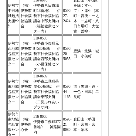
516-0076
倉田山（勢田町
伊勢市
（福）
伊勢市八日市場
を除くすべ
中部地
伊勢市
町13番地1 伊
0596-
て）・厚生（本
域包括
社会福
勢市社会福祉協
27-
町・宮後・一之
支援ｾﾝ
祉協議
議会中部支所内
2424
木・一志町・八
ﾀｰ
会
（福祉健康セン
日市場町・大世
ター内）
古・曽祢）
519-0503
伊勢市
（福）
伊勢市小俣町元
西地域
伊勢市
町536番地 伊
0596-
豊浜・北浜・城
包括支
社会福
勢市社会福祉協
20-
田・小俣町
援セン
祉協議
議会西部支所内
5055
ター
会
（小俣保健セン
ター内）
519-0609
伊勢市
（福）
伊勢市二見町茶
東地域
伊勢市
屋456番地2 伊
0596-
港（黒瀬・通・
包括支
社会福
勢市社会福祉協
44-
一色・田尻）二
援セン
祉協議
議会東部支所
1165
見町
ター
会
（二見ふれあい
プラザ内）
伊勢市
516-0065
南地域
（福）
0596-
倉田山（勢田
伊勢市二俣町577
包括支
伊勢医
21-
町）宮川・宮
番地9 神路園
援セン
心会
0080
本・沼木
内
ター