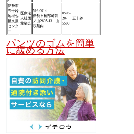
伊勢市
五十鈴
516-0014
医療法
0596-
地域包
伊勢市楠部町若
人社団
20-
五十鈴
括支援
ノ山2605-13 山
愛敬会
5500
センタ
咲苑内
ー
パンツのゴムを簡単
に緩める方法