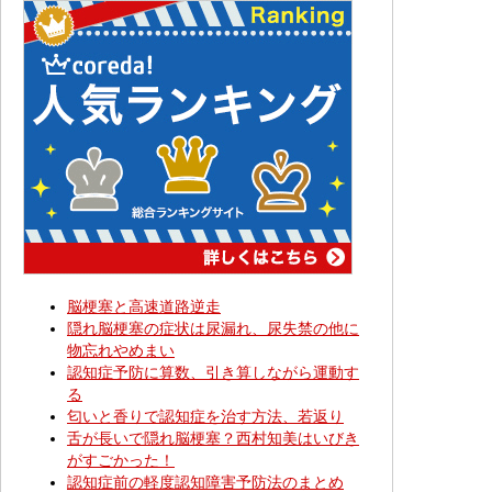
脳梗塞と高速道路逆走
隠れ脳梗塞の症状は尿漏れ、尿失禁の他に
物忘れやめまい
認知症予防に算数、引き算しながら運動す
る
匂いと香りで認知症を治す方法、若返り
舌が長いで隠れ脳梗塞？西村知美はいびき
がすごかった！
認知症前の軽度認知障害予防法のまとめ