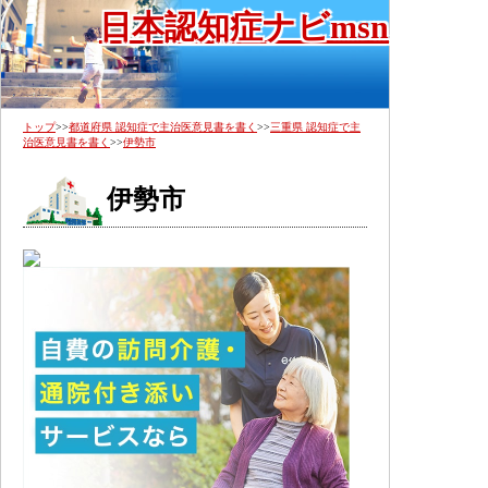
日本認知症ナビmsn
トップ
>>
都道府県 認知症で主治医意見書を書く
>>
三重県 認知症で主
治医意見書を書く
>>
伊勢市
伊勢市