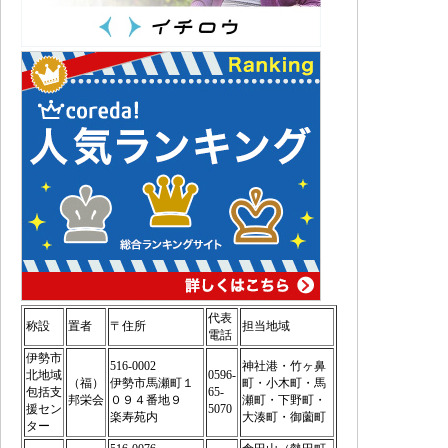
代表
称設
置者
〒住所
担当地域
電話
伊勢市
516-0002
神社港・竹ヶ鼻
北地域
0596-
（福）
伊勢市馬瀬町１
町・小木町・馬
包括支
65-
邦栄会
０９４番地９
瀬町・下野町・
援セン
5070
楽寿苑内
大湊町・御薗町
ター