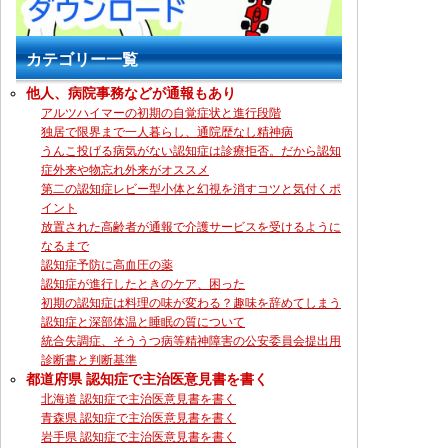
カテゴリー一覧
他人、病院事務などが通報もあり
アルツハイマーの初期の自覚症状と進行段階
独居で限界まで一人暮らし、通院歴なし精神病
うんこ投げる病気がない認知症は診療拒否。だから認知
症外来や物忘れ外来がオススメ
第二の認知症レビー型小体と幻視を消すコツと気付くポ
イント
放置された高齢者が通報で介護サービスを受けるように
なるまで
認知症予防に高血圧の薬
認知症が進行したときのケア、困った
初期の認知症は料理の味が変わる？趣味を辞めてしまう
認知症と深部体温と睡眠の質について
統合失調症、そううつ病等精神障害の公安委員会提出用
診断書と判断基準
都道府県 認知症で主治医意見書を書く
北海道 認知症で主治医意見書を書く
青森県 認知症で主治医意見書を書く
岩手県 認知症で主治医意見書を書く