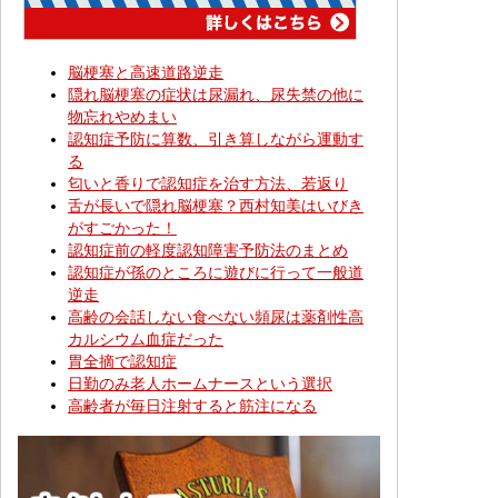
脳梗塞と高速道路逆走
隠れ脳梗塞の症状は尿漏れ、尿失禁の他に
物忘れやめまい
認知症予防に算数、引き算しながら運動す
る
匂いと香りで認知症を治す方法、若返り
舌が長いで隠れ脳梗塞？西村知美はいびき
がすごかった！
認知症前の軽度認知障害予防法のまとめ
認知症が孫のところに遊びに行って一般道
逆走
高齢の会話しない食べない頻尿は薬剤性高
カルシウム血症だった
胃全摘で認知症
日勤のみ老人ホームナースという選択
高齢者が毎日注射すると筋注になる