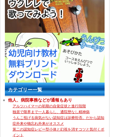
カテゴリー一覧
他人、病院事務などが通報もあり
アルツハイマーの初期の自覚症状と進行段階
独居で限界まで一人暮らし、通院歴なし精神病
うんこ投げる病気がない認知症は診療拒否。だから認知
症外来や物忘れ外来がオススメ
第二の認知症レビー型小体と幻視を消すコツと気付くポ
イント