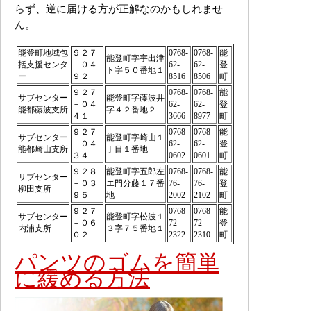
らず、逆に届ける方が正解なのかもしれませ
ん。
能登町地域包
９２７
0768-
0768-
能
能登町字宇出津
括支援センタ
－０４
62-
62-
登
ト字５０番地１
ー
９２
8516
8506
町
９２７
0768-
0768-
能
サブセンター
能登町字藤波井
－０４
62-
62-
登
能都藤波支所
字４２番地２
４１
3666
8977
町
９２７
0768-
0768-
能
サブセンター
能登町字崎山１
－０４
62-
62-
登
能都崎山支所
丁目１番地
３４
0602
0601
町
９２８
能登町字五郎左
0768-
0768-
能
サブセンター
－０３
エ門分藤１７番
76-
76-
登
柳田支所
９５
地
2002
2102
町
９２７
0768-
0768-
能
サブセンター
能登町字松波１
－０６
72-
72-
登
内浦支所
３字７５番地１
０２
2322
2310
町
パンツのゴムを簡単
に緩める方法