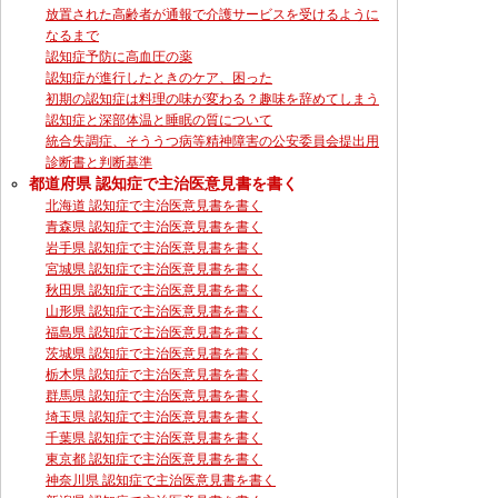
放置された高齢者が通報で介護サービスを受けるように
なるまで
認知症予防に高血圧の薬
認知症が進行したときのケア、困った
初期の認知症は料理の味が変わる？趣味を辞めてしまう
認知症と深部体温と睡眠の質について
統合失調症、そううつ病等精神障害の公安委員会提出用
診断書と判断基準
都道府県 認知症で主治医意見書を書く
北海道 認知症で主治医意見書を書く
青森県 認知症で主治医意見書を書く
岩手県 認知症で主治医意見書を書く
宮城県 認知症で主治医意見書を書く
秋田県 認知症で主治医意見書を書く
山形県 認知症で主治医意見書を書く
福島県 認知症で主治医意見書を書く
茨城県 認知症で主治医意見書を書く
栃木県 認知症で主治医意見書を書く
群馬県 認知症で主治医意見書を書く
埼玉県 認知症で主治医意見書を書く
千葉県 認知症で主治医意見書を書く
東京都 認知症で主治医意見書を書く
神奈川県 認知症で主治医意見書を書く