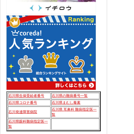
石川県生保受給者番号
石川県の難病番号一覧
石川県コロナ番号
石川県まむし毒素
石川県 耳鼻科 難病指定医一
石川発達障害病院
覧
石川県眼科難病指定医一
覧