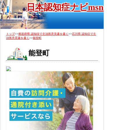
日本認知症ナビmsn
トップ
>>
都道府県 認知症で主治医意見書を書く
>>
石川県 認知症で主
治医意見書を書く
>>
能登町
能登町