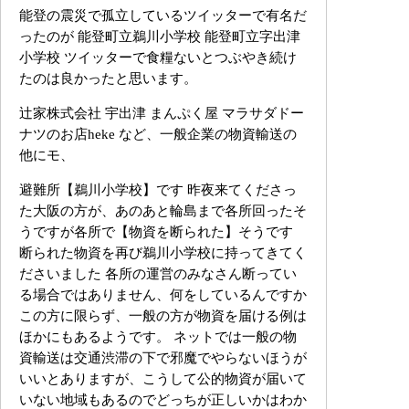
能登の震災で孤立しているツイッターで有名だ
ったのが 能登町立鵜川小学校 能登町立字出津
小学校 ツイッターで食糧ないとつぶやき続け
たのは良かったと思います。
辻家株式会社 宇出津 まんぷく屋 マラサダドー
ナツのお店heke など、一般企業の物資輸送の
他にモ、
避難所【鵜川小学校】です 昨夜来てくださっ
た大阪の方が、あのあと輪島まで各所回ったそ
うですが各所で【物資を断られた】そうです
断られた物資を再び鵜川小学校に持ってきてく
ださいました 各所の運営のみなさん断ってい
る場合ではありません、何をしているんですか
この方に限らず、一般の方が物資を届ける例は
ほかにもあるようです。 ネットでは一般の物
資輸送は交通渋滞の下で邪魔でやらないほうが
いいとありますが、こうして公的物資が届いて
いない地域もあるのでどっちが正しいかはわか