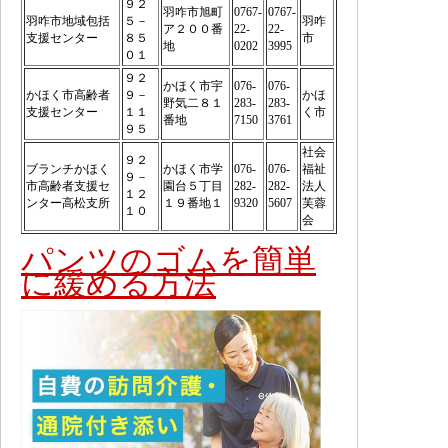
９２
羽咋市旭町
0767-
0767-
羽咋市地域包括
５－
羽咋
ア２００番
22-
22-
支援センター
８５
市
地
0202
3995
０１
９２
かほく市宇
076-
076-
かほく市高齢者
９－
かほ
野気二８１
283-
283-
支援センター
１１
く市
番地
7150
3761
９５
社会
９２
ブランチかほく
かほく市学
076-
076-
福祉
９－
市高齢者支援セ
園台５丁目
282-
282-
法人
１２
ンター高松支所
１９番地１
9320
5607
芙蓉
１０
会
パンツのゴムを簡単
に緩める方法