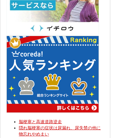
脳梗塞と高速道路逆走
隠れ脳梗塞の症状は尿漏れ、尿失禁の他に
物忘れやめまい