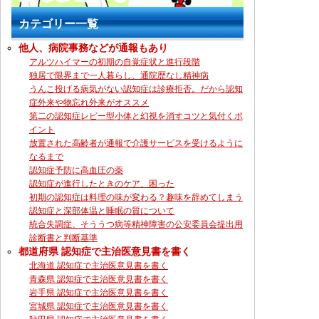
カテゴリー一覧
他人、病院事務などが通報もあり
アルツハイマーの初期の自覚症状と進行段階
独居で限界まで一人暮らし、通院歴なし精神病
うんこ投げる病気がない認知症は診療拒否。だから認知
症外来や物忘れ外来がオススメ
第二の認知症レビー型小体と幻視を消すコツと気付くポ
イント
放置された高齢者が通報で介護サービスを受けるように
なるまで
認知症予防に高血圧の薬
認知症が進行したときのケア、困った
初期の認知症は料理の味が変わる？趣味を辞めてしまう
認知症と深部体温と睡眠の質について
統合失調症、そううつ病等精神障害の公安委員会提出用
診断書と判断基準
都道府県 認知症で主治医意見書を書く
北海道 認知症で主治医意見書を書く
青森県 認知症で主治医意見書を書く
岩手県 認知症で主治医意見書を書く
宮城県 認知症で主治医意見書を書く