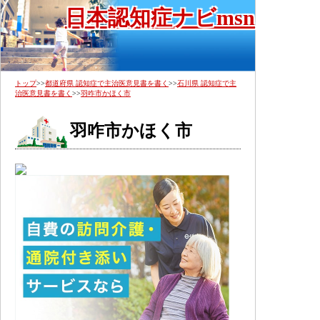
日本認知症ナビmsn
トップ
>>
都道府県 認知症で主治医意見書を書く
>>
石川県 認知症で主
治医意見書を書く
>>
羽咋市かほく市
羽咋市かほく市