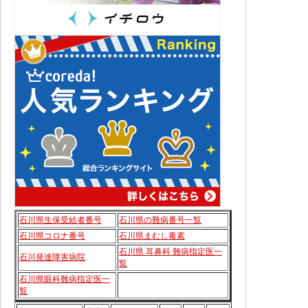
石川県生保受給者番号
石川県の難病番号一覧
石川県コロナ番号
石川県まむし毒素
石川県 耳鼻科 難病指定医一
石川発達障害病院
覧
石川県眼科難病指定医一
覧