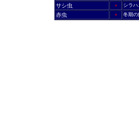
サシ虫
シラハ
×
赤虫
冬期の
×