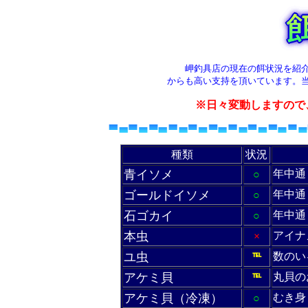
岬釣具店の現在の餌状況を紹
からも高い支持を頂いています。
※日々変動しますので、
種類
状況
青イソメ
年中通
○
ゴールドイソメ
年中通
○
石ゴカイ
年中通
○
本虫
アイナ
×
ユ虫
数のい
℡
アケミ貝
丸貝の
℡
アケミ貝（冷凍）
むき身
○