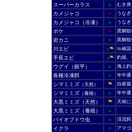
スーパーカラス
むき身
○
カメジャコ
うなぎ
×
カメジャコ（冷凍）
うなぎ
○
ボケ
黒鯛狙
×
岩カニ
黒鯛狙
○
川エビ
℡確認
○
℡
手長エビ
釣堀、
○
℡
ウグイ（銀平）
海上釣
○
各種冷凍餌
年中通
○
シマミミズ
自家掘
（天然）
℡
シマミミズ
年中通
○
（養殖）
大黒ミミズ（天然）
天候に
℡
大黒ミミズ（養殖）
○
バイオブドウ虫
渓流餌
○
イクラ
アマゴ
○