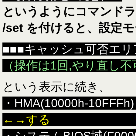
というようにコマンドライ
/set を付けると、設
■■■キャッシュ可否エ
（操作は1回,やり直し不
という表示に続き、
・HMA(10000h-10
←→
・システムBIOS域(F000