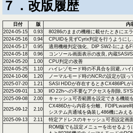
７．改版履歴
日付
版
内
2024-05-15
0.93
80286のままの機種に載せたときにエ
2024-05-16
0.94
CPUIDを見ずCyrix判定を行うようにし
2024-05-17
0.95
適用機種判定強化、DIP SW2-1による
2024-05-18
0.96
コンソール画面表示の改良, 内蔵SASI/
2024-05-20
1.00
CPU判定の改善
2024-05-25
1.10
ハイレゾモード時の不具合を回避, ハイ
2024-10-06
1.20
ノーマルモード時のNCRの設定が誤っ
2025-07-20
1.21
SASI HDDが存在するときCX486IP
2025-09-01
1.30
I/O 22hへの不要なアクセスを削除, SY
2025-09-08
2.00
キャッシュ可否範囲を設定できる機能を
CX486Dから内容を分離、FDIPLwar
2025-09-12
2.10
システム共通域を偽装し486機にみえ
2025-09-13
2.11
特定アドレスのキャッシュ可否設定画面
ROM版でも設定メニューを出せるよう