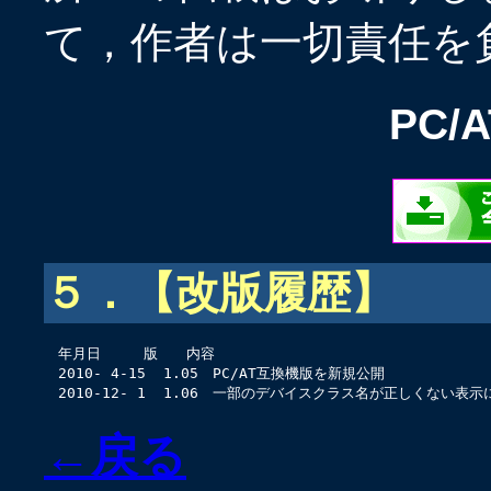
て，作者は一切責任を
PC/
５．【改版履歴】
　年月日　　　版　　内容

　2010- 4-15  1.05　PC/AT互換機版を新規公開

←戻る