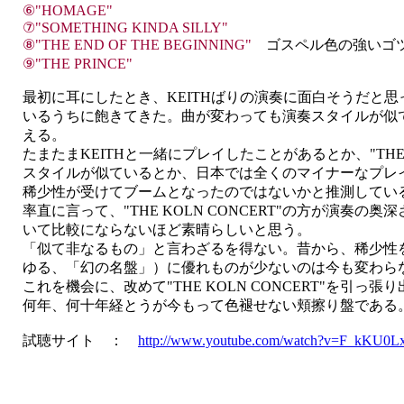
⑥"HOMAGE"
⑦"SOMETHING KINDA SILLY"
⑧"THE END OF THE BEGINNING"
ゴスペル色の強いゴ
⑨"THE PRINCE"
最初に耳にしたとき、KEITHばりの演奏に面白そうだと
いるうちに飽きてきた。曲が変わっても演奏スタイルが似
える。
たまたまKEITHと一緒にプレイしたことがあるとか、"THE K
スタイルが似ているとか、日本では全くのマイナーなプレ
稀少性が受けてブームとなったのではないかと推測してい
率直に言って、"THE KOLN CONCERT"の方が演奏の
いて比較にならないほど素晴らしいと思う。
「似て非なるもの」と言わざるを得ない。昔から、稀少性
ゆる、「幻の名盤」）に優れものが少ないのは今も変わら
これを機会に、改めて"THE KOLN CONCERT"を引っ
何年、何十年経とうが今もって色褪せない頬擦り盤である。 (2
試聴サイト ：
http://www.youtube.com/watch?v=F_kKU0