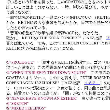
ているという印象を持った。このCOATESのことをネッ
詳しいことはよく分からない。一時、脚光を浴びて、やが
う感じなのだ。
一部では先のKEITHと一緒にバンドを組んでいた（KEIT
とか、KEITHに多大な影響を与えたとか、日本でも熱狂的な
したとか言われている。
「悲運の名盤が30数年を経て奇跡のCD化」だそうだ。
確かに、KEITHの"THE KOLN CONCERT"（JAZZ批評
３
言えば似ている。でも、この"THE KOLN CONCERT"は1
KEITHの方が先に録音したことになる。
①"PROLOGUE"
一聴するとKEITHを連想する。ゴスペ
混じった演奏だ。この雰囲気がどの曲にも多かれ少なかれ
②"WHEN IT'S SLEEPY TIME DOWN SOUTH"
この曲のみ
COATESのオリジナル。この曲と言えば、PETER ROSENDALの
COPENHAGEN JAZZHOUSE"（JAZZ批評
１６２．
）の
て、COATESの演奏はフォーク色が強くて、同じ曲とは
る。饒舌というのとは違うが、「間」がなくて抑揚に欠け
③"NEVER HAVE KNOWN AN ESTHER"
曲が違っても雰
④"SKETCH"
⑤"MIXED FEELINGS"