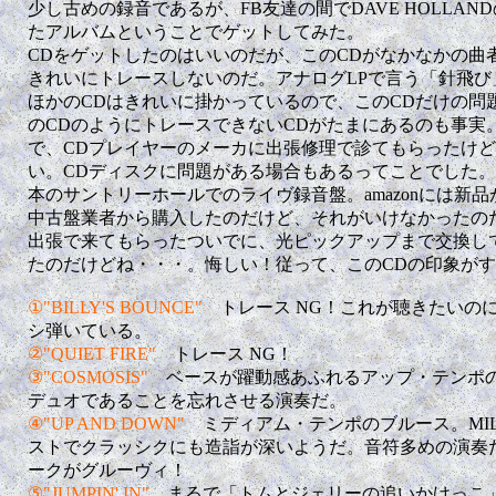
少し古めの録音であるが、FB友達の間でDAVE HOLLA
たアルバムということでゲットしてみた。
CDをゲットしたのはいいのだが、このCDがなかなかの曲
きれいにトレースしないのだ。アナログLPで言う「針飛び
ほかのCDはきれいに掛かっているので、このCDだけの問
のCDのようにトレースできないCDがたまにあるのも事実
で、CDプレイヤーのメーカに出張修理で診てもらったけど
い。CDディスクに問題がある場合もあるってことでした。因
本のサントリーホールでのライヴ録音盤。amazonには新
中古盤業者から購入したのだけど、それがいけなかったの
出張で来てもらったついでに、光ピックアップまで交換し
たのだけどね・・・。悔しい！従って、このCDの印象が
①"BILLY'S BOUNCE"
トレース NG！これが聴きたいの
シ弾いている。
②"QUIET FIRE"
トレース NG！
③"COSMOSIS"
ベースが躍動感あふれるアップ・テンポ
デュオであることを忘れさせる演奏だ。
④"UP AND DOWN"
ミディアム・テンポのブルース。MI
ストでクラッシクにも造詣が深いようだ。音符多めの演奏だ
ークがグルーヴィ！
⑤"JUMPIN' IN"
まるで「トムとジェリーの追いかけっこ