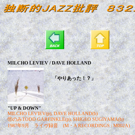
MILCHO LEVIEV / DAVE HOLLAND
「やりあった！？」
"UP & DOWN"
MILCHO LEVIEV(p), DAVE HOLLAND(b)
⑪のみTODD GARFINKLE(p), SHIGEO SUGIYAMA(b)
1987年9月 ライヴ録音 (M・A RECORDINGS : M002A)