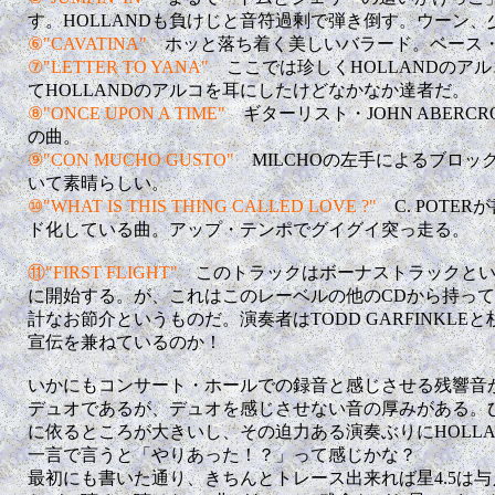
す。HOLLANDも負けじと音符過剰で弾き倒す。ウーン
⑥"CAVATINA"
ホッと落ち着く美しいバラード。ベース
⑦"LETTER TO YANA"
ここでは珍しくHOLLANDのア
てHOLLANDのアルコを耳にしたけどなかなか達者だ。
⑧"ONCE UPON A TIME"
ギターリスト・JOHN ABERC
の曲。
⑨"CON MUCHO GUSTO"
MILCHOの左手によるブロ
いて素晴らしい。
⑩"WHAT IS THIS THING CALLED LOVE ?"
C. POTE
ド化している曲。アップ・テンポでグイグイ突っ走る。
⑪"FIRST FLIGHT"
このトラックはボーナストラックとい
に開始する。が、これはこのレーベルの他のCDから持っ
計なお節介というものだ。演奏者はTODD GARFINKL
宣伝を兼ねているのか！
いかにもコンサート・ホールでの録音と感じさせる残響音
デュオであるが、デュオを感じさせない音の厚みがある。
に依るところが大きいし、その迫力ある演奏ぶりにHOLL
一言で言うと「やりあった！？」って感じかな？
最初にも書いた通り、きちんとトレース出来れば星4.5は