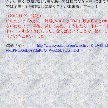
たが、聴くに聴けない2曲があっては残念ながら星4つまでだね
では全曲、針飛びなしに聴くことが出来る。フーッ！ (2013
＜2013.11.09 追記＞
松山のジャズ友から「針飛びのCDはCD-Rに焼き直すとO
をいただいて、早速、試してみた。そうしたら、トレース
トレースするようになった。ならばということで、星4.5
りがとうございました。
試聴サイト ：
http://www.youtube.com/watch?v=Kj2Jyj6_L8
=PLPNJB5gDSsY3aKi-Q_Wqo55BvidGhj3RI
.