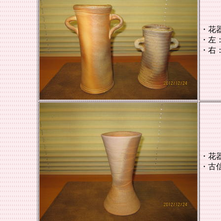
・花
・左
・右
・花
・
古