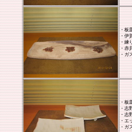
・板
・
伊
・練
・赤
・ガ
・板
・志
・志
・エ
・ガ