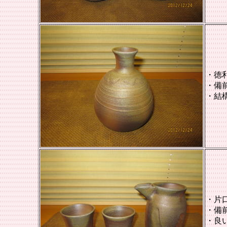
・徳
・備前
・結
・片
・備前
・良