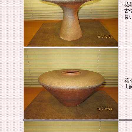
・花
・古
・良
・花
・上