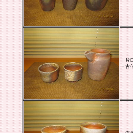
・片
・
古