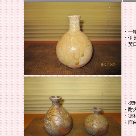
・一
・伊
・焚
・徳
・耐
・徳
・面