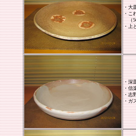
・大
・
こ
（50
・上
・深
・
信
・志
・ガ