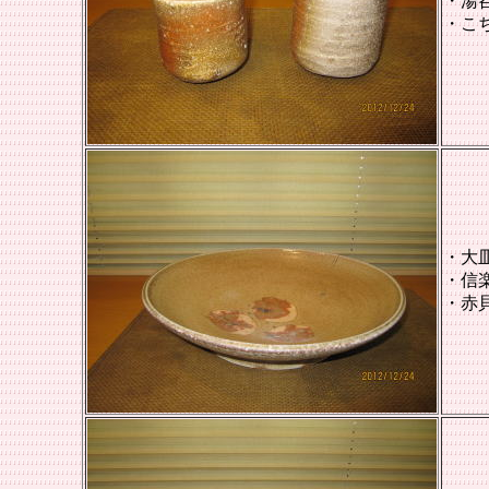
・湯
・こ
・大
・
信
・赤