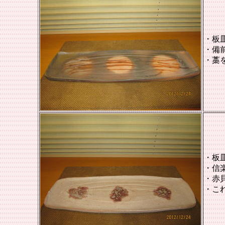
・板
・備
・藁
・板
・
信
・赤
・こ