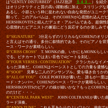
は"GENTLY DISTURBED"（JAZZ批評
５４３．
）を紹介
はオリジナリティと質の高い躍動感に加え、スリリングな
あるし、小節という枠に捉われない自由な発想がユニーク
翻って、このアルバムは、そのCOHENが心底惚れ込んだピア
HERSHKOVITSと組んだデュオ・アルバムである。超個性
心底惚れたピアニストの邂逅にどう反応するのか楽しみで
①"SIGNATURE"
3分足らずのリリカルなCOHENのオリジ
と言えばその通り。多分に叙情的である。そのピアノを背景
ース・ワークが素晴らしい。
②"CRISS CROSS"
T. MONKの曲。いかにもMONKら
でる。ピチカートでは太い音色で4ビートを刻む。
③"FOUR VERSES / CONTINUATION"
クラシカルなイメ
もった演奏だ。COHENはベーシストとしての力量を遺憾
④"SOOF"
見事な二人のアンサンブル。愛を囁き合うかの
⑤"ALL OF YOU"
COLE PORTERが書いた、誰もが一
ード・ナンバー。COHENのベース・ワークが素晴らしい
HERSHKOVITSのピアノの線が細いかな？もっとCOHE
のだけど・・・。
⑥"CENTRAL PARK WEST"
JOHN COLTRANEが書
ラード演奏。
⑦"ANN'S TUNE"
これも耳あたりのよいワルツ。途中で