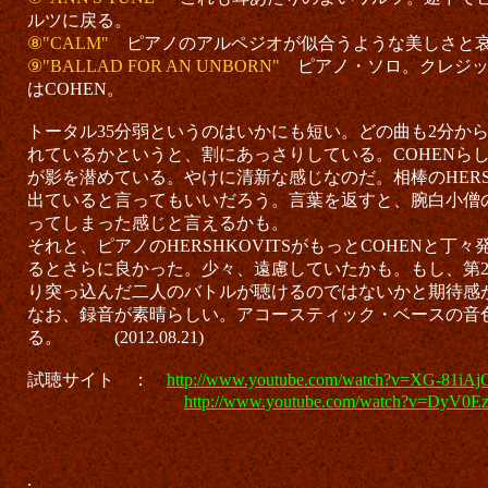
ルツに戻る。
⑧"CALM"
ピアノのアルペジオが似合うような美しさと
⑨"BALLAD FOR AN UNBORN"
ピアノ・ソロ。クレジ
はCOHEN。
トータル35分弱というのはいかにも短い。どの曲も2分か
れているかというと、割にあっさりしている。COHENら
が影を潜めている。やけに清新な感じなのだ。相棒のHERSH
出ていると言ってもいいだろう。言葉を返すと、腕白小僧の
ってしまった感じと言えるかも。
それと、ピアノのHERSHKOVITSがもっとCOHENと丁
るとさらに良かった。少々、遠慮していたかも。もし、第
り突っ込んだ二人のバトルが聴けるのではないかと期待感
なお、録音が素晴らしい。アコースティック・ベースの音
る。 (2012.08.21)
試聴サイト ：
http://www.youtube.com/watch?v=XG-81iAj
http://www.youtube.com/watch?v=DyV0E
.