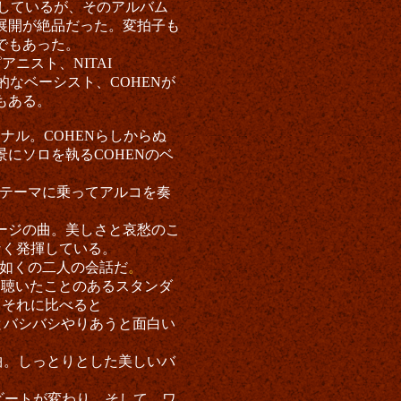
しているが、そのアルバム
展開が絶品だった。変拍子も
でもあった。
ニスト、NITAI
的なベーシスト、COHENが
もある。
ナル。COHENらしからぬ
にソロを執るCOHENのベ
しいテーマに乗ってアルコを奏
ージの曲。美しさと哀愁のこ
なく発揮している。
如くの二人の会話だ
。
度は聴いたことのあるスタンダ
。それに比べると
Nとバシバシやりあうと面白い
いた曲。しっとりとした美しいバ
ビートが変わり、そして、ワ