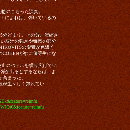
哀愁のこもった演奏。
ットによれば、弾いているの
ら5分どまり。その分、濃縮さ
しい灰汁の強さや毒気の部分
KOVITSの影響が色濃く
COHENが妙に優等生にな
々発止のバトルを繰り広げてい
2弾が出るとするならば、よ
が高まった。
色が生々しく録れてい
GEk&feature=relmfu
zWJQt0&feature=relmfu