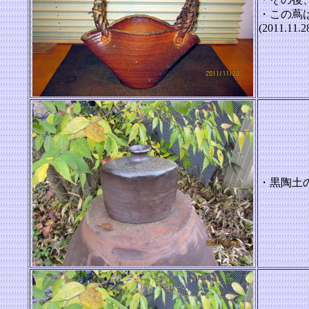
・この蔦
(2011.11.2
・黒陶土