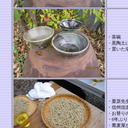
・茶碗
・黒陶土
・置いた
・栗原先
・信州信
・お替り
・6年ぶ
・蕎麦屋