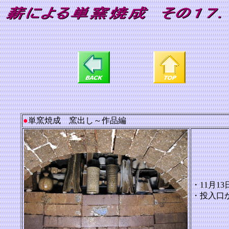
●
単窯焼成 窯出し～作品編
・11月1
・投入口