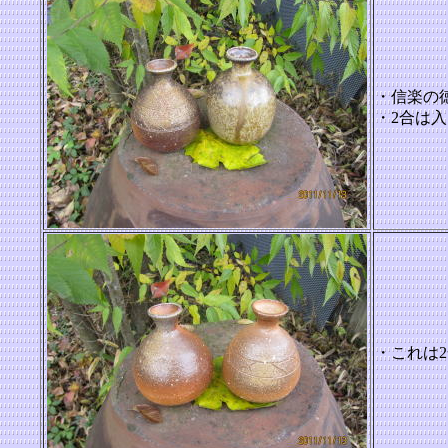
・信楽の
・2合は
・これは