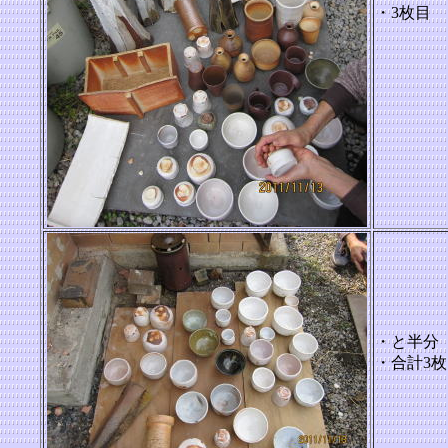
・3枚目
・と半分
・合計3