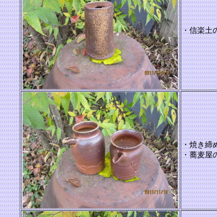
・信楽土
・焼き締
・蕎麦屋