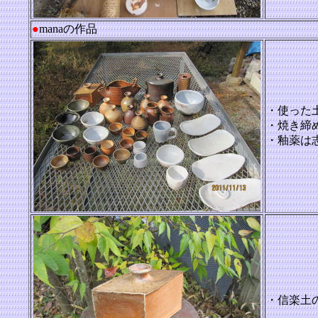
●
manaの作品
・使った
・焼き締
・釉薬は
・信楽土