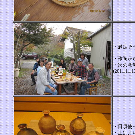
・満足そ
・作陶か
・次の窯
(2011.11.1
・日頃使
・土はま