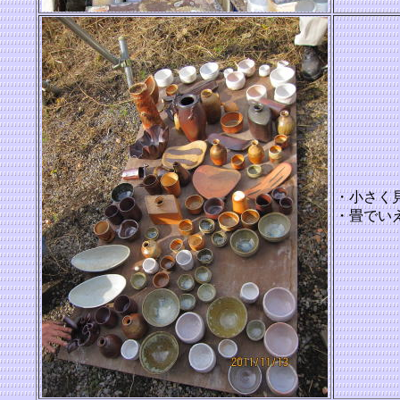
・小さく
・畳でい