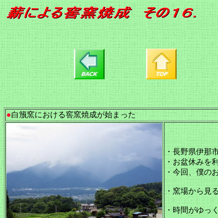
●
白籏窯における窖窯焼成
が始まった
・長野県伊那
・お盆休みを利
・今回、僕の
・窯場から見
・時間がゆっ