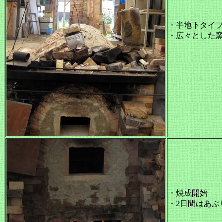
・半地下タイ
・広々とした
・焼成開始
・2日間はあぶ