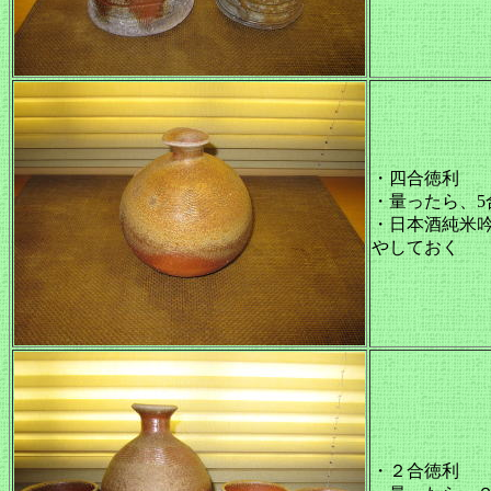
・四合徳利
・量ったら、5
・日本酒純米
やしておく
・２合徳利