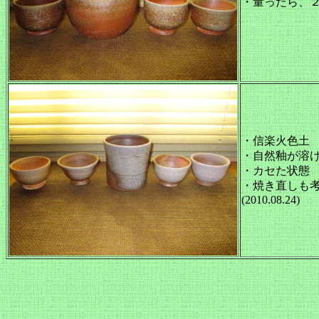
・量ったら、
・信楽火色土
・自然釉が溶
・カセた状態
・焼き直しも
(2010.08.24)