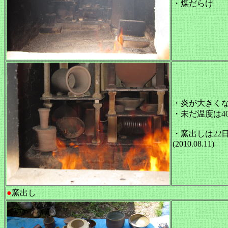
・煤だらけ
・炎が大きく
・未だ温度は4
・窯出しは22
(2010.08.11)
●
窯出し