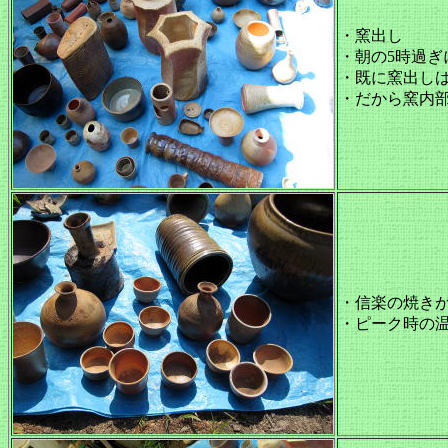
・窯出し
・朝の5時過ぎ
・既に窯出し
・だから窯内
・信楽の焼き
・ピーク時の