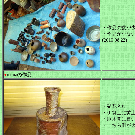
・作品の数が
・作品が少な
(2010.08.22)
●
manaの作品
・砧花入れ
・伊賀土に黄
・胴木間に置
・こちら側が