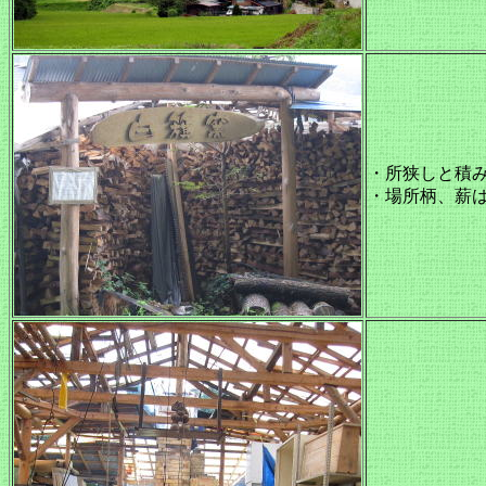
・所狭しと積
・場所柄、薪