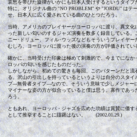
哀愁を帯びた旋律がいかにも日本人受けするというタイプ
特に、オリジナル曲の "NO PROBLEM" や "JORDU"
せ、日本人に広く愛されている曲のひとつだろう。
当時、アメリカのプレイヤーがヨーロッパに渡り、異文化
った新しい匂いのするジャズ演奏を数多く録音している。
ニー･ドリュー、フィル･ウッズなどもそういうプレイヤー
むしろ、ヨーロッパに渡った後の演奏の方が評価されてい
確かに、当時受けた印象は極めて刺激的で、今までになか
ロッパの匂いを感じたものだった。
しかしながら、初めての驚きも毎回、このパターンだと流
る。沢山の引出しを持っているというよりは自分のスタイ
プ---無骨者タイプ---なので、そういう意味で少しメジャ
マイナーな姿の方が似合っていると僕は思う。寡作であっ
ろう。
ともあれ、ヨーロッパ・ジャズを広めた功績は賞賛に価す
として推挙することに躊躇はない。 (2002.01.29.)