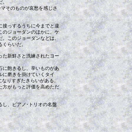
だ。
 はテーマそのものが哀愁を感じさ
に接っするうちに今までと違
このジョーダンのほかに、ケ
だ。このジョーダンなどは、
るくらいだ。
った新鮮さと洗練されたヨー
石に飽きるし、辛いものがあ
ルに磨きを掛けていくタイ
ーになりすぎたきらいがある。
た方がもっと評価を高めただ
るし、ピアノ･トリオの名盤