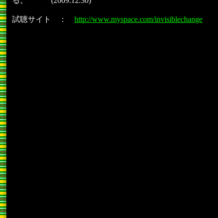
る。 (2009.12.30)
試聴サイト ：
http://www.myspace.com/invisiblechange