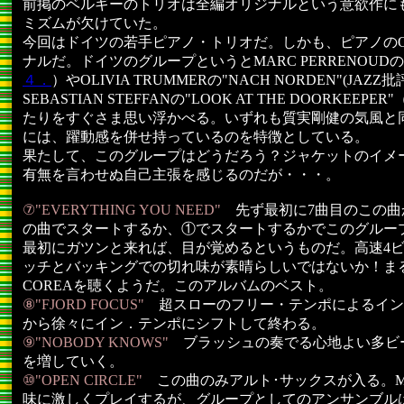
前掲のベルギーのトリオは全編オリジナルという意欲作に
ミズムが欠けていた。
今回はドイツの若手ピアノ・トリオだ。しかも、ピアノのOLI
ナルだ。ドイツのグループというとMARC PERRENOUDの"
４．
）やOLIVIA TRUMMERの"NACH NORDEN"(JAZ
SEBASTIAN STEFFANの"LOOK AT THE DOORKEEPE
たりをすぐさま思い浮かべる。いずれも質実剛健の気風と
には、躍動感を併せ持っているのを特徴としている。
果たして、このグループはどうだろう？ジャケットのイメ
有無を言わせぬ自己主張を感じるのだが・・・。
⑦"EVERYTHING YOU NEED"
先ず最初に7曲目のこの
の曲でスタートするか、①でスタートするかでこのグルー
最初にガツンと来れば、目が覚めるというものだ。高速4ビ
ッチとバッキングでの切れ味が素晴らしいではないか！まる
COREAを聴くようだ。このアルバムのベスト。
⑧"FJORD FOCUS"
超スローのフリー・テンポによるイン
から徐々にイン．テンポにシフトして終わる。
⑨"NOBODY KNOWS"
ブラッシュの奏でる心地よい多ビ
を増していく。
⑩"OPEN CIRCLE"
この曲のみアルト･サックスが入る。MA
味に激しくプレイするが、グループとしてのアンサンブル