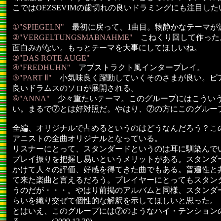
こではOEZSEVIMの歯切れの良いドラミングにも注目した
①"SPIEGELN"
最初に戻って、1曲目。物静かなテーマが
②"VERGELTUNGSMABNAHME"
こねくり回して作った
面白みがない。もっとテーマを大事にしてほしいね。
③"DAS ROTE AUGE"
④"FREDHUHN"
アブストラクト風インタープレイ。
⑤"PART Ⅱ"
小気味良く躍動していくそのさまが良い。ピ
良いドラムスのソロが展開される。
⑥"ANNA"
少々重たいテーマ。このグループにはこういう
い。まるで⑦とは好対照だ。やはり、⑦の方にこのグルー
全編、オリジナルで占めるというのはどうなんだろう？こ
アニストの全曲オリジナルとなっている。
リスナーにとって、スタンダードというのは耳に馴染んで
プレイ振りを把握し易いというメリットがある。スタンダ
かけて人々の評価、好感を得てきた曲でもある。普遍性と
て来た楽曲と言えるだろう。プレイヤーにとってもスタン
うのだが・・・。やはり前掲のアルバムと同様、スタンダー
らいを織り交ぜて個性的な解釈を示してほしいと思った。
とはいえ、このグループには⑦のようなハイ・テンション