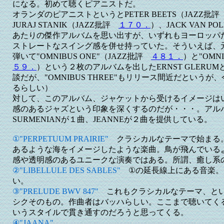
になる。初めて聴くピアニストだ。
オランダのピアニストというとPETER BEETS（JAZZ批
JURAJ STANIK（JAZZ批評
１７０．
）、JACK VAN P
あたりの傑作アルバムを思い出すが、いずれもヨーロッパ
ストレートなスイング感を併せ持っていた。そういえば、
弾いて"OMNIBUS ONE"（JAZZ批評
４８１．
）と"OMN
５９．
）という２枚のアルバムを出したERNST GLERU
談だが、"OMNIBUS THREE"もリリース間近だという
るらしい）
対して、このアルバム、ジャケットから受けるイメージは
感のあるジャズという印象を深くするのだが・・・。アルバ
SURMENIANが１曲、JEANNEが２曲を提供している。
①"PERPETUUM PRAIRIE"
クラシカルなテーマで始まる
あるような海をイメージしたような楽曲。鳥が飛んでいる
感や透明感のあるユニークな演奏ではある。所謂、癒し系
②"LIBELLULE DES SABLES"
①の延長線上にある音楽。
い。
③"PRELUDE BWV 847"
これもクラシカルなテーマ、とい
シクそのもの。作曲者はバッハらしい。ここまで聴いてく
いうスタイルで貫き通すのだろうと思ってくる。
④"JAANA"