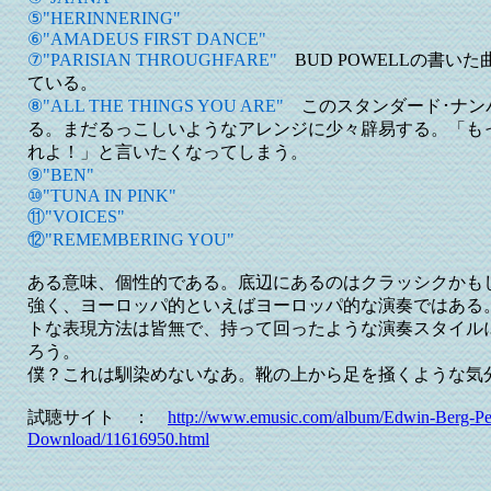
⑤"HERINNERING"
⑥"AMADEUS FIRST DANCE"
⑦"PARISIAN THROUGHFARE"
BUD POWELLの書い
ている。
⑧"ALL THE THINGS YOU ARE"
このスタンダード･ナン
る。まだるっこしいようなアレンジに少々辟易する。「も
れよ！」と言いたくなってしまう。
⑨"BEN"
⑩"TUNA IN PINK"
⑪"VOICES"
⑫"REMEMBERING YOU"
ある意味、個性的である。底辺にあるのはクラッシクかも
強く、ヨーロッパ的といえばヨーロッパ的な演奏ではある
トな表現方法は皆無で、持って回ったような演奏スタイル
ろう。
僕？これは馴染めないなあ。靴の上から足を掻くような気分だ。
試聴サイト ：
http://www.emusic.com/album/Edwin-Berg-P
Download/11616950.html