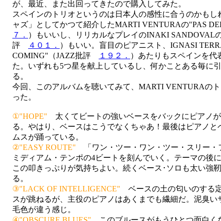
が、最近、また出回ってきたので購入してみた。
スペインのトリオというのは日本人の感性に合うのかもし
ャズ」としてかつて紹介したMARTI VENTURAの"PAS DE
７．
）もいいし、リリカルなプレイのINAKI SANDOVALの"S
評
４０１．
）もいい。盲目のピアニスト、IGNASI TERRAZ
COMING"（JAZZ批評
１９２．
）あたりもスペインを代
た。いずれも5つ星を献上しているし、何かことある毎に
る。
今回、このアルバムを聴いてみて、MARTI VENTURA
った。
①"HOPE"
太くてビートの強いベースをバックにピアノが
る。やはり、ベースはこうでなくちゃあ！最後はピアノと
ムスが踊っている。
②"EASY ROUTE"
「ワン・ツー・ワン・ツー・スリー・
ミディアム・テンポの4ビートを刻んでいく。テーマの後
この叩きっぷりが気持ちよい。続くベース･ソロも太い強
る。
③"LACK OF INTELLIGENCE"
ベースの土の匂いのする
スが跳ねるが、主役のピアノはあくまでも繊細だ。泥臭い
毛色が違う感じ。
④"OBSCURE BLUES"
このブルースがもうひとつ面白く