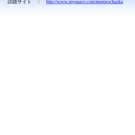
試聴サイト ：
http://www.myspace.com/igorprochazka