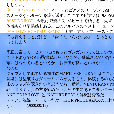
りしない。
⑤"CORRYVRECKAN"
ベースとピアノのユニゾンで始ま
ズミックなパターンを繰り返す。ここでのピアノは切れが
⑥"SPINNING"
今度は威勢の良い8ビートで始まる。先ず
体感もあり昂揚感もある。
このアルバムのベスト･チュー
⑦"A LOVE BOAT SUPREME"
ミディアム・ファーストの
ても言えることだけど、「熱くないんだなあ」 もっとも
ってしまう。
率直に言って、ピアノにはもっとガシガシいってほしいね
ているようで3者の昂揚感みたいなものが醸成されていな
割には冷めているというか、お行儀が良いというか・・・
なのだ。
タイプとして似ている前述のMARTI VENTURAとはここが
音楽には型破りなダイナミズムがあるもの。比較するのも
派のジャズを聴きたいと思うなら、断然、VENTURAの"PAS D
評
２８７．
）の方を勧めたい。その中にあるスタンダード・
AND ONLY LOVE"と"NATURE BOY"の解釈は秀逸だ。
・・と、脱線してしまったが、IGOR PROCHAZKAの
う。 (2009.09.12)