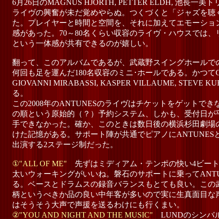
6月26日のMAGNUS HJORTH, PETTER ELDH, 池
ライヴの興奮が未だ覚めやらぬ。つくづくと「ジャズを聴
た。プレイヤーと時間と空間を、それに加えてエモーショ
感があった。70～80名くらい収容のライヴ・ハウスでは
という一体感が共有できるのが嬉しい。
翻って、このアルバムであるが、武蔵野スイングホールで
何回も足を運んだ180名収容のミニ･ホールである。かつてCAR
GIOVANNI MIRABASSI, KASPER VILLAUME, ST
る。
この2008年のANTUNESのライヴはチケットをゲットで
の順という原始的（？）予約システム、しかも、受付日が
手できなかった。確か、このときは数日後の横浜杉田劇場
けた記憶がある。サポート陣が共通でピアノにANTUNESとH
出演する2ステージ制だった。
①"ALL OF ME"
先ずはミディアム・テンポの快い4ビートで
太いウォーキングがいいね。磐石のサポートに乗ってANT
る。ベースとドラムスの録音バランスもとても良い。この
柄というべきか品の良い中年客が多いので実に生真面目な
はそうそう大声で声援を送るわけにも行くまい。
②"YOU AND NIGHT AND THE MUSIC"
LUNDのシン