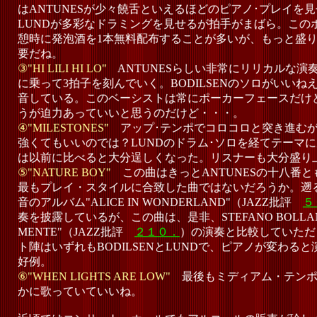
はANTUNESが少々饒舌といえるほどのピアノ･プレイを
LUNDが多彩なドラミングを見せるが拍手がまばら。この
憩時に発泡酒を1本無料配布することが多いが、もっと盛り
要だね。
③"HI LILI HI LO"
ANTUNESらしい非常にリリカルな演
に乗って3拍子を刻んでいく。BODILSENのソロがいい
音している。このベーシストは常にポーカーフェースだけ
うが迫力あっていいと思うのだけど・・・。
④"MILESTONES"
アップ･テンポでコロコロと突き進む
強くてもいいのでは？LUNDのドラム･ソロを経てテーマに
は以前に比べると大分逞しくなった。リスナーも大分盛り
⑤"NATURE BOY"
この曲はきっとANTUNESの十八番
最もプレイ・スタイルに合致した曲ではないだろうか。遡るこ
音のアルバム"ALICE IN WONDERLAND"（JAZZ批評
５
奏を披露しているが、この曲は、是非、STEFANO BOLLANI "M
MENTE"（JAZZ批評
２１０．
）の演奏と比較していただ
ト陣はいずれもBODILSENとLUNDで、ピアノが変わる
好例。
⑥"WHEN LIGHTS ARE LOW"
最後もミディアム・テンポ
かに歌っていていいね。