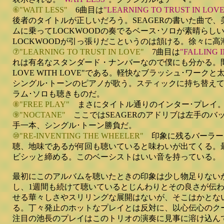
⑥"WAIT LESS"
6曲目は
"LEARNING TO TRUST IN LOVE
後者のタイトルが正しいだろう。SEAGERの書いた曲で、
ムに乗ってLOCKWOODの奏でるベース･ソロが素晴らし
LOCKWOODが引っ張りだこというのは頷ける。徐々に
⑦"LEARNING TO TRUST IN LOVE"
7曲目は
"FALLING 
れは有名なスタンダード・ナンバーなので僕にも分かる。間違い
LOVE WITH LOVE"である。軽快なブラッシュ･ワー
シングル･トーンのピアノが歌う。スティックに持ち替えて
ラム･ソロも聴きものだ。
⑧"FREE PLAY"
まさにタイトル通りのインター･プレイ
⑨"NOCTANE"
ここではSEAGERのアドリブは左手のバ
手一本、シングル･トーン勝負だ。
⑩"RE-INVENTING THE WHEELER"
印象に残るバーラー
聴、地味であるが何回も聴いていると味わいが出てくる。最
ビシッと締める。このベーシストはいい音を持っている。
最初にこのアルバムを聴いたときの印象は少し物足りない
し、1週間も続けて聴いているとじんわりとその良さが伝
せる華々しさやスリリングな展開はないが、そこはかとな
る。丁々発止のホットなプレイとは反対に、以心伝心のク
注目の池長のプレイはこのトリオの演奏に見事に溶け込ん