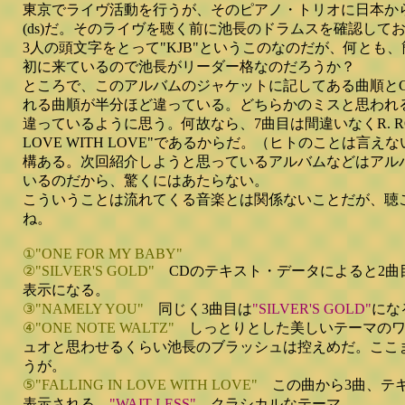
東京でライヴ活動を行うが、そのピアノ・トリオに日本か
(ds)だ。そのライヴを聴く前に池長のドラムスを確認して
3人の頭文字をとって"KJB"というこのなのだが、何とも
初に来ているので池長がリーダー格なのだろうか？
ところで、このアルバムのジャケットに記してある曲順と
れる曲順が半分ほど違っている。どちらかのミスと思われ
違っているように思う。何故なら、7曲目は間違いなくR. ROGER
LOVE WITH LOVE"であるからだ。（ヒトのことは言
構ある。次回紹介しようと思っているアルバムなどはアル
いるのだから、驚くにはあたらない。
こういうことは流れてくる音楽とは関係ないことだが、聴
ね。
①"ONE FOR MY BABY"
②"SILVER'S GOLD"
CDのテキスト・データによると2曲
表示になる。
③"NAMELY YOU"
同じく3曲目は
"SILVER'S GOLD"
にな
④"ONE NOTE WALTZ"
しっとりとした美しいテーマのワ
ュオと思わせるくらい池長のブラッシュは控えめだ。ここ
うが。
⑤"FALLING IN LOVE WITH LOVE"
この曲から3曲、テ
表示される。
"WAIT LESS"
。クラシカルなテーマ。