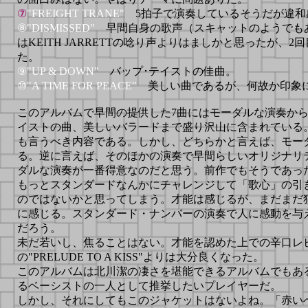
⑦
"FREIGHT TRANE"
5拍子で演奏しているそうだが違和
⑧"DISMISSED"
早間自身の歌声（スキャットのようでも
はKEITH JARRETTの唸り声よりはましかと思ったが、
た。
⑨"UP & DOWN"
バップ･テイストの佳曲。
⑩"A TIME FOR PEACE"
美しい曲であるが、何故か印象
このアルバムで早間の提供した7曲にはモーダルな演奏から
イストの曲、美しいバラードまで盛り沢山に含まれている。まさ
も言うべき内容である。しかし、どちらかと言えば、モー
る。逆に言えば、そのほかの演奏で早間らしいオリジナリ
ダルな演奏が一番得意なのだと思う。前作でもそうであっ
もっとスタンダードなんかにチャレンジして「歌心」の引
のではないかと思ってしまう。才能は感じるが、まだまだ
に感じる。スタンダード・ナンバーの演奏で人に感動を与
だろう。
未だ若いし、焦ることはない。才能を認めた上での辛口レ
の"PRELUDE TO A KISS"よりは大分良くなった。
このアルバムは北川潔の凄さを堪能できるアルバムでもあ
るベーシストの一人として推挙したいプレイヤーだ。
しかし、それにしてもこのジャケットはないよね。「赤い