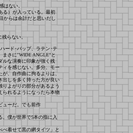
感はない。
ある）が入っている。最初
2回目からは余計だと思いだし
に残らない。
ハード･バップ、ラテン･テ
に"WIDE ANGLE"と
ダルな演奏に印象が強く残
ティを感じない。多分、モー
たが、自作曲に拘るよりは、
き出しを多く持った方が良い
独りよがりの部分があるよう
えられるようになったら本物
ビューだ。でも前作
る。僕が世界で5本の指に入
べべ着せて黒の網タイツ」と