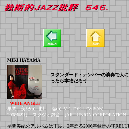
MIKI HAYAMA
スタンダード・ナンバーの演奏で人に
ったら本物だろう
"WIDE ANGLE"
早間 美紀(p), 北川 潔(b), VICTOR LEWIS(ds)
2008年9月 スタジオ録音 (ART UNION CORPORATION : A
早間美紀のアルバムは丁度、2年遡る2006年録音の"PRELUDE T