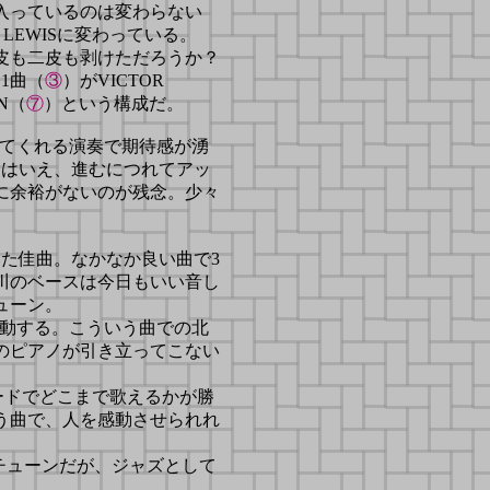
入っているのは変わらない
R LEWISに変わっている。
皮も二皮も剥けただろうか？
1曲（
③
）がVICTOR
AN（
⑦
）という構成だ。
せてくれる演奏で期待感が湧
とはいえ、進むにつれてアッ
に余裕がないのが残念。少々
の書いた佳曲。なかなか良い曲で3
川のベースは今日もいい音し
ューン。
動する。こういう曲での北
のピアノが引き立ってこない
ードでどこまで歌えるかが勝
う曲で、人を感動させられれ
チューンだが、ジャズとして