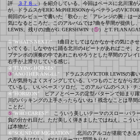
評
３７８．
）を紹介している。今回はベースに北川潔が
が、ドラムスがERIC McPHERSONからベテランのVICTO
前回のレビューで書いた「歌心」と「アレンジの腕」は一
気になるところだ。このアルバムでは7曲を早間が提供し、
LEWIS。残りの2曲がG. GERSHWIN（
⑤
）とT. FLANAG
①"WHAT'S NEXT?"
1曲目としてはなかなかその気にさ
いてくる。しなやかに踊る北川の4ビートがあればこそ。
プテンポの演奏の中であれこれやろうとした早間のプレイ
右手が上滑りしている感じ。
②"FLYING HORSES"
③
"ANOTHER ANGEL"
ドラムスのVICTOR LEWIS
人が気持ちよくスイングしている。
いつものことながら北
ているし、いいベース･ソロだ。このアルバムのベスト･チ
④"HORIZON"
ピアノとベースの定型パターンで始まり躍
川のバッキングの上手さったらないね！残念なことは早間
ことだ。
⑤
"WHO CARES?"
こういう美しいテーマのスロー･バラ
負の分かれ目だ。ただ美しく弾きましたではねえ。こうい
ば本物だ。
⑥"SOUND OF MIGRATION"
北川のアルコが堪能できる
の面白みはない。やはりテーマに問題ありだ。