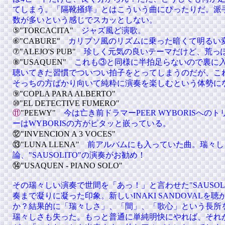
てしまう。「隔靴掻痒」とはこういう曲にぴったりだ。派
数が多いという感じでスカッとしない。
⑤"TORCACITA"
ジャズ風ど演歌。
⑥"CABURE"
カリプソ風のリズムに乗った暗くて明るい
⑦"ALEJO'S PUB"
珍しく元気の良いテーマだけど、荒っ
⑧"USAQUEN"
これも③と同様に半拍足らないので裏に
聴いてきた習慣でついつい拍子をとってしまうのだが、こ
そっちの方ばかり向いて純粋に演奏を楽しむという体勢に
⑨"COPLA PARA ALBERTO"
⑩"EL DETECTIVE FUMERO"
⑪
"PEEWY"
今は亡き前ドラマー
PEER WYBORISへ
ーはWYBORISの方がピタッと嵌っている。
⑫"INVENCION A 3 VOCES"
⑬"LUNA LLENA"
前アルバムにも入っていた曲。瑞々し
論、"SAUSOLITO"の演奏がお勧め！
⑭"USAQUEN - PIANO SOLO"
その瑞々しい演奏で世間を「あっ！」と言わせた"SAUSOL
奏まで凝りに凝った印象。新しいINAKI SANDOVALを
か？結果的に「瑞々しさ」、「間」、「歌心」という長所
瑞々しさも失った。もっと普通に単純明快にやれば、それ