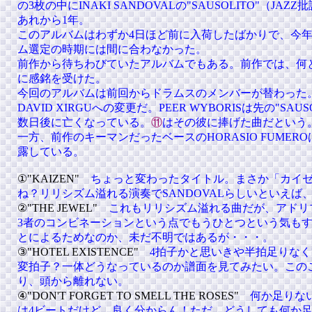
の3枚の中にINAKI SANDOVALの"SAUSOLITO"（JAZ
あれから1年。
このアルバムはわずか4日ほど前に入荷したばかりで、今年、
ム選定の時期には間に合わなかった。
前作から待ちわびていたアルバムでもある。前作では、何
に感銘を受けた。
今回のアルバムは前回からドラムスのメンバーが替わった。PE
DAVID XIRGUへの変更だ。PEER WYBORISは先の"SA
数日後に亡くなっている。
⑪
はその彼に捧げた曲だという
一方、前作のキーマンだったベースのHORASIO FUME
露している。
①"KAIZEN"
ちょっと変わったタイトル。まさか「カイ
ね？リリシズム溢れる演奏でSANDOVALらしいといえば
②"THE JEWEL"
これもリリシズム溢れる曲だが、アドリ
3者のコンビネーションという点でもうひとつという気も
とによるためなのか、未だ不明ではあるが・・・。
③"HOTEL EXISTENCE"
4拍子かと思いきや半拍足りな
変拍子？一体どうなっているのか譜面を見てみたい。この
り、頭から離れない。
④"DON'T FORGET TO SMELL THE ROSES"
何か足りな
は4ビートだけど、良く分からん！ただ、どうしても何か