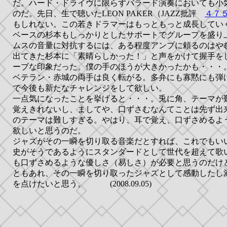
だ。ハード・ドライヴに限らずバラード演奏においても小
のだ。先日、生で聴いたLEON PAKER（JAZZ批評
４７
もしれない。この若きドラマーはもっともっと成長してい
ベースの杉本もしっかりとしたサポートでグループを盛り
ムスの音量に対抗するには、ある程度アンプに頼るのはや
出てきた杉本に「素晴らしかった！」と声をかけて握手を
ーブな印象だった。僕の手のほうが大きかったかも・・・
ベテラン・赤城の両手は良く転がる。多弁にも寡黙にも弾
で今後も新たなチャレンジをして欲しい。
一点気になったことを挙げると・・・。兎に角、テーマが
覚えきれないし、ましてや、口ずさむなんてことは先ず出
のテーマは難しすぎる。やはり、耳で覚え、口ずさめるよ
欲しいと思うのだ。
ジャズがその一瞬を切り取る音楽だとすれば、これでもい
史がそうであるようにスタンダードとして世代を超えて歌
も口ずさめるような優しさ（易しさ）が必要と思うのだけ
ともあれ、その一瞬を切り取ったジャズとして感動したし
を点けたいと思う。 (2008.09.05)