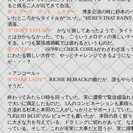
ると残る二人が出てきて合流。
⑥"ヒアーズ ザット ムカデー"
博多公演の時に杉本のベ
いたところからタイトルがついた。"HERE'S THAT RAIN
洒落。
⑦"DON'T EXPLAIN"
かなり崩してあったようで、タイト
とは分からなかった。でも、こういうメロディの美しいテ
する。いつも緊張感満載では疲れるというものだ。
⑧"カプチーノ"
1978年にCHICK COREAがわざわざ送
にわたる難しい大作で、やっとチャレンジできるようにな
が・・・？
＜アンコール＞
⑨"DARK LADY"
RICHIE BEIRACKの曲だが、誰も
そうだ。
終わってみたら11時を回っていた。実に濃密で緊迫感溢れ
で大いに満足したものだ。3人のコンビネーションも素晴
さ溢れる杉本と本田の二人がしっかりとサポートしていた
"LIQUID BLUE"のレビューでも書いたが、本田の良く
に大きな力を与えている。ドラミングに切れがあって、な
っている。そして、これが非常に大事だと思うが、常に躍