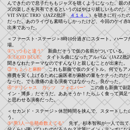
んできたので息子たちもジャズを聴くようになった。親の
ズの楽しさを共有できるというのはやはり嬉しいものだ。そう
VIT SVEC TRIO（JAZZ批評
４１４．
）を聴きに行ったの
だった。あのライヴも素晴らしかったけど、今回のケイ赤
出来であった。
＜ファースト･ステージ＞8時10分過ぎにスタート。ハーフ
場。
①"いつもと違う"
新曲だそうで仮の名前がついている。
②"LIQID BLUE"
タイトル曲になったアルバム（JAZZ
聞きなれたテーマなのですんなりと親しむことが出来た。
③"ちょっと麻酔"
これも新曲で仮のタイトル。何でもア
療費を安く上げるために歯医者が麻酔の量をケチったのだ
なった。でも激痛の走る演奏ではなかった。良かった。
④"デリシャス ガッツ フォエバー"
この曲も新曲で副題
イン・博多」だそうだ。ああそうか！たらふく食って満足
と思わせる演奏だった。
＜セカンド・ステージ＞休憩時間を挟んで、スタートしたの
う。
⑤"男3人一生懸命数えてる"
先ず、杉本智和が一人で出て
分くらい弾いていたのだろうか？次第にイン・テンポにな