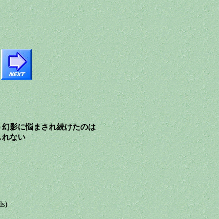
ROという幻影に悩まされ続けたのは
しれない
s)