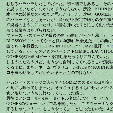
むしろハラハラしたものだった。初っ端でもあるし、その
と思っていたが、なかなかそうならない。所詮、KUHNとG
水と油の関係なのかなあと思ったりした。途中、GOMEZ
のバラードなどもあったが、音程が不安定で聴くのが苦痛
打楽器のように叩いたり、和音を弾いたりと忙しく動いた
点で合格点はあげられない。
ファースト･ステージの最後の曲（5曲目だったと思う）、K. D
BLOSSOM"になってやっと良い演奏に出会えた。この曲は
曲で1989年録音の"OCEAN IN THE SKY"（JAZZ批評
８
している。が、そのときのベーシストはMIROSLAV VIT
GOMEZが力強い4ビートを躍動感たっぷりに刻んでいた
しまうのだろうけど、もう少し自制してくれるとこの演奏
くるよね。まあ、ネーム･ヴァリューがあるのでKUHNも
ロを執らせるものだからたまったものではない。
セカンド・ステージに入ってもGOMEZのスタイルは相変
不覚にも眠ってしまった。そうこうするうちにセカンド･
食い足りないうちに終わってしまった感じ。
最後にアンコールが1曲。タイトル名は忘れてしまったが
GOMEZのウォーキングで幕を開けたが、このウォーキン
来るじゃない！いつもこうやってよ！と思ったものだ。4