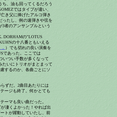
うち、油も回ってくるだろう
OMEZではタイプが違い、
が亡き父に捧げたアルコ弾き
だったし、例の速弾きや弦を
が3者のアンサンブルという
ORHAMの"LOTUS
KUHNの十八番ともいえる
２．
）でも切れの良い演奏を
OUSであった。ここでは
。ついつい手数が多くなって
みたいにトリオがまとまって
遠慮するのか、各曲ごとにソ
わらずだ。2曲目あたりには
ステージも終了。何かとても
、テーマも良い曲だった。
グが凄くよかった！やれば出
ビートが躍動していたし、前