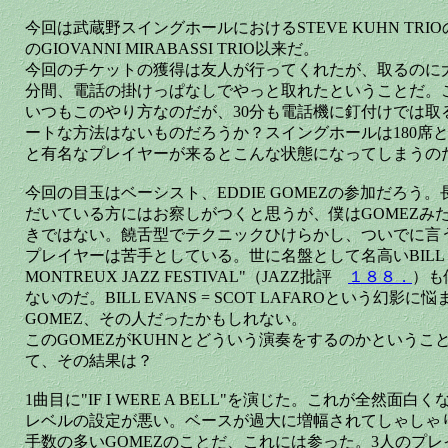
今回は武蔵野スイングホールにおけるSTEVE KUHN TR
のGIOVANNI MIRABASSI TRIO以来だ。
今回のチケットの獲得は友人が行ってくれたが、取るのに大
分間、電話の掛けっぱなしでやっと取れたということだ。
いつもこのやり方なのだが、30分も電話機に釘付けでは取
ートな方法はないものだろうか？スイングホールは180席
と有名なプレイヤーが来るとこんな状態になってしまうの
今回の目玉はベーシスト、EDDIE GOMEZの参加だろう
だいている方にはお察しがつくと思うが、僕はGOMEZみ
きではない。饒舌型でテクニックひけらかし、ついでに言
プレイヤーは苦手としている。世に名盤として名高いBILL EVA
MONTREUX JAZZ FESTIVAL"（JAZZ批評
１８８．
）も
ないのだ。BILL EVANS = SCOT LAFAROという幻影に
GOMEZ、その人だったかもしれない。
このGOMEZがKUHNとどういう演奏をするのかというこ
て、その結果は？
1曲目に"IF I WERE A BELL"を演じた。これが全然
レベルの設定が悪い。ベースが過大に増幅されてしゃしゃ
手数の多いGOMEZのことだ、これには参った。3人のプ