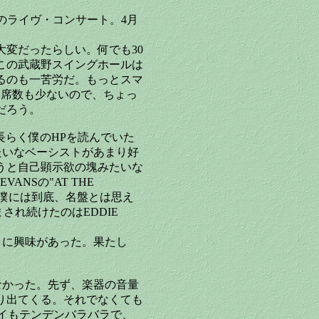
IOのライヴ・コンサート。4月
変だったらしい。何でも30
この武蔵野スイングホールは
るのも一苦労だ。もっとスマ
と席数も少ないので、ちょっ
だろう。
。長らく僕のHPを読んでいた
たいなベーシストがあまり好
うと自己顕示欲の塊みたいな
NSの"AT THE
僕には到底、名盤とは思え
悩まされ続けたのはEDDIE
とに興味があった。果たし
面白くなかった。先ず、楽器の音量
り出てくる。それでなくても
レイもテンデンバラバラで、