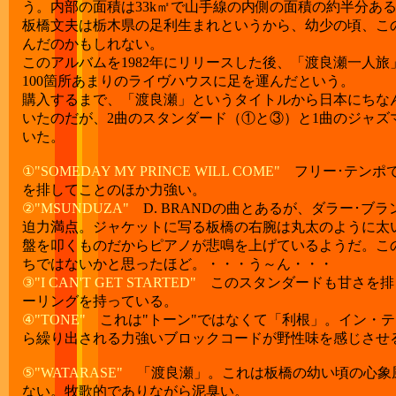
う。内部の面積は33k㎡で山手線の内側の面積の約半分あるとい
板橋文夫は栃木県の足利生まれというから、幼少の頃、こ
んだのかもしれない。
このアルバムを1982年にリリースした後、「渡良瀬一人
100箇所あまりのライヴハウスに足を運んだという。
購入するまで、「渡良瀬」というタイトルから日本にちな
いたのだが、2曲のスタンダード（①と③）と1曲のジャズ
いた。
①"SOMEDAY MY PRINCE WILL COME"
フリー･テンポ
を排してことのほか力強い。
②"MSUNDUZA"
D. BRANDの曲とあるが、ダラー･ブ
迫力満点。ジャケットに写る板橋の右腕は丸太のように太
盤を叩くものだからピアノが悲鳴を上げているようだ。こ
ちではないかと思ったほど。・・・う～ん・・・
③"I CAN'T GET STARTED"
このスタンダードも甘さを排
ーリングを持っている。
④"TONE"
これは"トーン"ではなくて「利根」。イン・
ら繰り出される力強いブロックコードが野性味を感じさせ
⑤"WATARASE"
「渡良瀬」。これは板橋の幼い頃の心象
ない。牧歌的でありながら泥臭い。