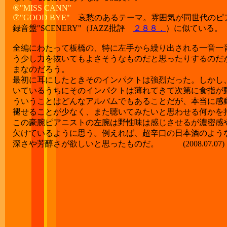
⑥"MISS CANN"
⑦"GOOD BYE"
哀愁のあるテーマ。雰囲気が同世代のピア
録音盤"SCENERY"（JAZZ批評
２８８．
）に似ている。
全編にわたって板橋の、特に左手から繰り出される一音一
う少し力を抜いてもよさそうなものだと思ったりするのだ
まなのだろう。
最初に耳にしたときそのインパクトは強烈だった。しかし
いているうちにそのインパクトは薄れてきて次第に食指が
ういうことはどんなアルバムでもあることだが、本当に感
褪せることが少なく、また聴いてみたいと思わせる何かを
この豪腕ピアニストの左腕は野性味は感じさせるが濃密感
欠けているように思う。例えれば、超辛口の日本酒のよう
深さや芳醇さが欲しいと思ったものだ。 (2008.07.07)