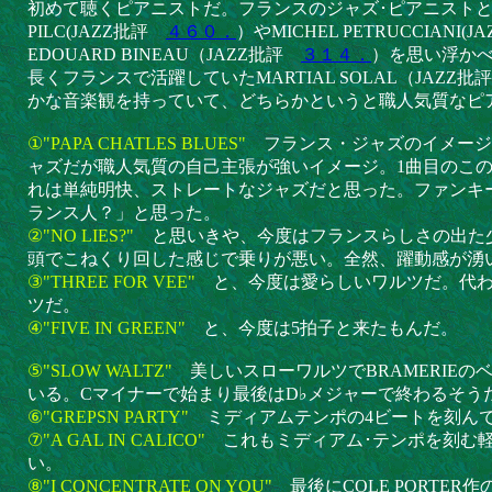
初めて聴くピアニストだ。フランスのジャズ･ピアニストというと
PILC(JAZZ批評
４６０．
）やMICHEL PETRUCCIANI(
EDOUARD BINEAU（JAZZ批評
３１４．
）を思い浮か
長くフランスで活躍していたMARTIAL SOLAL（JAZZ
かな音楽観を持っていて、どちらかというと職人気質なピ
①"PAPA CHATLES BLUES"
フランス・ジャズのイメージ
ャズだが職人気質の自己主張が強いイメージ。1曲目のこ
れは単純明快、ストレートなジャズだと思った。ファンキ
ランス人？」と思った。
②"NO LIES?"
と思いきや、今度はフランスらしさの出た
頭でこねくり回した感じで乗りが悪い。全然、躍動感が湧
③"THREE FOR VEE"
と、今度は愛らしいワルツだ。代
ツだ。
④"FIVE IN GREEN"
と、今度は5拍子と来たもんだ。
⑤"SLOW WALTZ"
美しいスローワルツでBRAMERIE
いる。Cマイナーで始まり最後はD♭メジャーで終わるそう
⑥"GREPSN PARTY"
ミディアムテンポの4ビートを刻ん
⑦"A GAL IN CALICO"
これもミディアム･テンポを刻む
い。
⑧"I CONCENTRATE ON YOU"
最後にCOLE PORTE