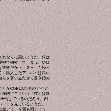
それなりに高いようだ。僕は
途中で頓挫してしまう。やは
な状態だから、２ヶ月も経っ
く、購入したアルバムは良い
自らを奮い立たせて書き始め
とがCOREA自身のアイデ
音楽的にこういう「技」は凄
駕圧倒しているのだろう。例
バットを見ているようだ。
に続いて、今回も同じよう