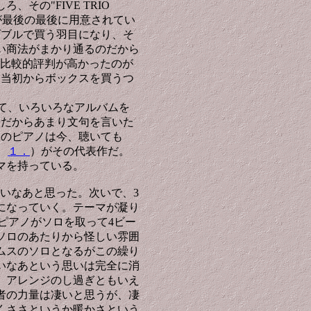
その"FIVE TRIO
が最後の最後に用意されてい
ダブルで買う羽目になり、そ
い商法がまかり通るのだから
も比較的評判が高かったのが
、当初からボックスを買うつ
えして、いろいろなアルバムを
人だからあまり文句を言いた
Aのピアノは今、聴いても
批評
１．
）がその代表作だ。
マを持っている。
いなあと思った。次いで、3
になっていく。テーマが凝り
ピアノがソロを取って4ビー
ソロのあたりから怪しい雰囲
ムスのソロとなるがこの繰り
いなあという思いは完全に消
。アレンジのし過ぎともいえ
者の力量は凄いと思うが、凄
くささというか暖かさという