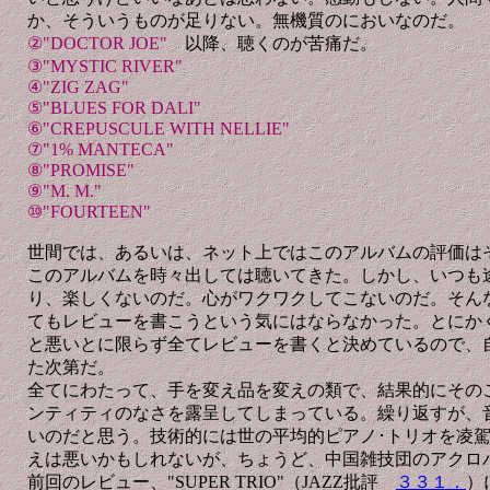
か、そういうものが足りない。無機質のにおいなのだ。
②"DOCTOR JOE"
以降、聴くのが苦痛だ。
③"MYSTIC RIVER"
④"ZIG ZAG"
⑤"BLUES FOR DALI"
⑥"CREPUSCULE WITH NELLIE"
⑦"1% MANTECA"
⑧"PROMISE"
⑨"M. M."
⑩"FOURTEEN"
世間では、あるいは、ネット上ではこのアルバムの評価は
このアルバムを時々出しては聴いてきた。しかし、いつも
り、楽しくないのだ。心がワクワクしてこないのだ。そん
てもレビューを書こうという気にはならなかった。とにか
と悪いとに限らず全てレビューを書くと決めているので、
た次第だ。
全てにわたって、手を変え品を変えの類で、結果的にそのこ
ンティティのなさを露呈してしまっている。繰り返すが、
いのだと思う。技術的には世の平均的ピアノ･トリオを凌
えは悪いかもしれないが、ちょうど、中国雑技団のアクロ
前回のレビュー、"SUPER TRIO"（JAZZ批評
３３１．
）