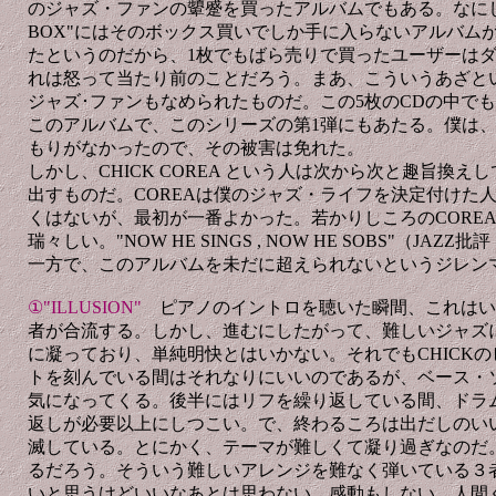
のジャズ・ファンの顰蹙を買ったアルバムでもある。なにしろ、
BOX"にはそのボックス買いでしか手に入らないアルバム
たというのだから、1枚でもばら売りで買ったユーザーは
れは怒って当たり前のことだろう。まあ、こういうあざと
ジャズ･ファンもなめられたものだ。この5枚のCDの中で
このアルバムで、このシリーズの第1弾にもあたる。僕は
もりがなかったので、その被害は免れた。
しかし、CHICK COREA という人は次から次と趣旨換
出すものだ。COREAは僕のジャズ・ライフを決定付けた
くはないが、最初が一番よかった。若かりしころのCORE
瑞々しい。"NOW HE SINGS , NOW HE SOBS"（JAZZ
一方で、このアルバムを未だに超えられないというジレン
①"ILLUSION"
ピアノのイントロを聴いた瞬間、これはい
者が合流する。しかし、進むにしたがって、難しいジャズ
に凝っており、単純明快とはいかない。それでもCHICKの
トを刻んでいる間はそれなりにいいのであるが、ベース・
気になってくる。後半にはリフを繰り返している間、ドラ
返しが必要以上にしつこい。で、終わるころは出だしのい
滅している。とにかく、テーマが難しくて凝り過ぎなのだ
るだろう。そういう難しいアレンジを難なく弾いている３
いと思うけどいいなあとは思わない。感動もしない。人間