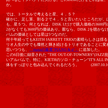
か。
では、トータルで考えると星、４．５？
確かに、足し算、割る２で４．５と言いたいところだが、
も、星５つ。何となれば、DISK 1だけで購入価格の3600
2がなくても3600円の価値あり。厭なら、DISK 2を聴か
バムの価値としては星は5つなのだ。
何十年経ってもKEITH JARRETT TRIOの素晴らしさ
リオ人生の中でも燦然と輝き続けるトリオであることに変
思いつつも、
「manaの厳選"PIANO & α"」
に追加した。
この6日後に録音された "THE OUT-OF-TOWNERS"(JAZ
いアルバムで、特に、KIETHのソロ・チューン"IT'S ALL I
体をすっぽりと包み込んでくれるだろう。 (2007.10.16
.