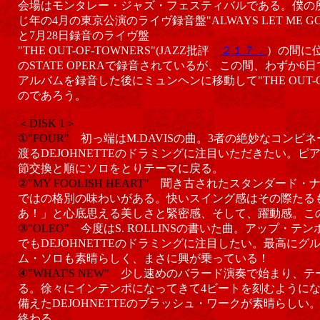
会場はモンタレー・ジャズ・フェスティバルである。僕の
じ年の4月の東京公演のライヴ録音盤"ALWAYS LET ME G
と7月28日録音のライヴ盤
"THE OUT-OF-TOWNERS"(JAZZ批評
２１７．
）の間に
のSTATE OPERAで録音されているが、この間、わずか
アルバムを録音した後にミュンヘンに移動して"THE OUT-O
のであろう。
＜DISK 1＞
①"FOUR"
初っ端はM.DAVISの曲。3者の絶妙なコンビ
渡るDEJOHNETTEのドラミングに注目いただきたい。ピ
節交換と順にソロをとりテーマに戻る。
②"MY FOOLISH HEART"
聞き古されたスタンダード・
ではの格別の味わいがある。快いスイング感はその際たる
あ！」と心底思える美しさと緊密感、そして、躍動感。こ
③"OLEO"
今度はS. ROLLINSの書いた曲。アップ・
でもDEJOHNETTEのドラミングに注目したい。最高に
ム・ソロも素晴らしく、まさに興が乗っている！
④"WHAT'S NEW"
少し速めのバラード演奏で始まり、テ
る。徐々にインテンポになってきて4ビートを刻むように
備えたDEJOHNETTEのブラッシュ・ワークが素晴らし
終わる。