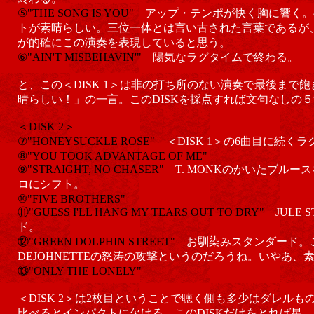
⑤"THE SONG IS YOU"
アップ・テンポが快く胸に響く。
トが素晴らしい。三位一体とは言い古された言葉であるが
が的確にこの演奏を表現していると思う。
⑥"AIN'T MISBEHAVIN'"
陽気なラグタイムで終わる。
と、この＜DISK 1＞は非の打ち所のない演奏で最後まで
晴らしい！」の一言。このDISKを採点すれば文句なしの
＜DISK 2＞
⑦"HONEYSUCKLE ROSE"
＜DISK 1＞の6曲目に続く
⑧"YOU TOOK ADVANTAGE OF ME"
⑨"STRAIGHT, NO CHASER"
T. MONKのかいたブル
ロにシフト。
⑩"FIVE BROTHERS"
⑪"GUESS I'LL HANG MY TEARS OUT TO DRY"
JULE
ド。
⑫"GREEN DOLPHIN STREET"
お馴染みスタンダード。
DEJOHNETTEの怒涛の攻撃というのだろうね。いやあ
⑬"ONLY THE LONELY"
＜DISK 2＞は2枚目ということで聴く側も多少はダレルもの
比べるとインパクトに欠ける。このDISKだけをとれば星