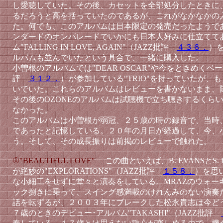
し愛聴していた。その後、カセットを全部処分したときに
るだろうと高を括っていたのであるが、これがなかなかの
た。何でも、このアルバムは日本限定の発売だったようで
ンダードのオンパレードでいかにも日本人好みに仕立てて
ム"FALLING IN LOVE, AGAIN"（JAZZ批評
４３６．
）
ルバムも並んでいたという具合で、一緒に購入した。
小曽根のアルバムでは"DEAR OSCAR"や今をときめくベ
評
３１２．
）が参加している"TRIO"を持っていたが、
いでいた。これらのアルバムはレビューを書かないまま、
その後のOZONEのアルバムは試聴機で立ち聴きするくら
なかった。
このアルバムは小曽根が弱冠、２５歳の時の録音で、当時
であったと記憶している。２０年の月日が経過して、今、
う。そして、その成長振りは前掲のレビューで触れた。
①"BEAUTIFUL LOVE"
この曲といえば、B. EVANSとS.
が絶妙の"EXPLORATIONS"（JAZZ批評
１５８．
）を思
な小細工をせずに堂々と演奏をしている。MRAZのウォーキ
ック捌きに乗って、スイング感満載のけれんみのない演奏
話を転ずるが、２００３年にブレークした松永貴志は今ど
７歳のときのデビュー･アルバム"TAKASHI"
（JAZZ批評