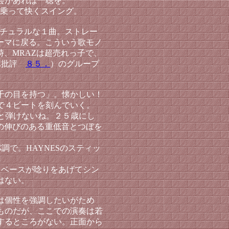
会があれば一聴を。
乗って快くスイング。
チュラルな１曲。ストレー
ーマに戻る。こういう歌モノ
時、MRAZは超売れっ子で、
AZZ批評
８５．
）のグループ
千の目を持つ」。懐かしい！
で４ビートを刻んでいく。
と弾けないね。２５歳にし
の伸びのある重低音とつぼを
ノバ調で。HAYNESのスティッ
。ベースが唸りをあげてシン
はない。
は個性を強調したいがため
ものだが、ここでの演奏は若
するところがない。正面から