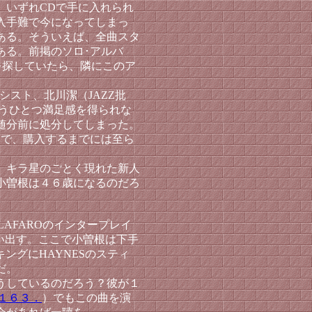
、いずれCDで手に入れられ
入手難で今になってしまっ
ある。そういえば、全曲スタ
ある。前掲のソロ･アルバ
を探していたら、隣にこのア
ーシスト、北川潔（JAZZ批
もうひとつ満足感を得られな
随分前に処分してしまった。
いで、購入するまでには至ら
、キラ星のごとく現れた新人
小曽根は４６歳になるのだろ
 LAFAROのインタープレイ
い出す。ここで小曽根は下手
ングにHAYNESのスティ
だ。
うしているのだろう？彼が１
１６３．
）
でもこの曲を演