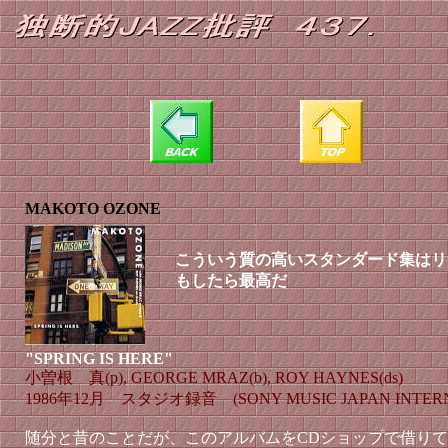
MAKOTO OZONE
こういう質の高いスタンダード集はリ
もしたら最高だ
"SPRING IS HERE"
小曽根 真(p), GEORGE MRAZ(b), ROY HAYNES(ds)
1986年12月 スタジオ録音 (SONY MUSIC JAPAN INTERNATIO
随分と昔のことだが、このアルバムをCDショップで借りて