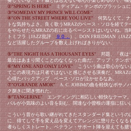
奏している。１７歳とは思えない歌心が楽しめるので、機
②"SPRING IS HERE"
ミディアム・テンポのブラッシュに
③"SOMEDAY MY PRINCE WILL COME"
④"ON THE STREET WHERE YOU LIVE"
何気なくて、ナ
トな気持ちよさ。良く歌うMRAZのベース・ソロを経てテ
をやらせたらMRAZの右に出るベーシストはいないね。当
トミフラ（JAZZ批評
９０．
）、DON FRIEDMAN（J
など活躍したグループを数え上げればきりがない。
⑤"THE NIGHT HAS A THOUSANT EYES"
邦題、「夜は
最近はあまり聞くことのなくなった曲だ。アップ・テンポ
⑥"MY ONE AND ONLY LOVE"
こういう曲は歌心がない
てこの表現力は只者ではないと感じさせる演奏だ。MRAZ
心得たバックアップ、ベース･ソロが泣かせるなあ。
⑦"O'GRANDE AMOR"
A. C. JOBIMの曲を軽快なボサ
ク捌きに聞き惚れた。
⑧"TANGERINE"
エンディングに相応しい軽快なテーマ
バルが小気味のよい音を刻む。闊達な小曽根の運指に狂い
こういう昔から歌い継がれてきたスタンダード集というの
に、得てして手を変え品を変えてアレンジに懲りたくなる
者らしくストレート。ベテラン・サポート陣を迎えても臆