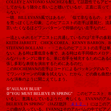
COLLEYとANTONIO SANCHEZを配して話題性でも
してからもう随分と長いこと聴いているが、正直に言って
らない」
一聴、BILL EVANS風ではあるが、「似て非なるもの」と
を荒っぽくした印象。このピアニストの左手は退屈だ。流
言いたくなるほどワンパターンで抑揚のない左手なのだ。
一流といわれるピアニストに共通しているのは｢左手の多彩さ」
KEITH JARRETT、CHICK COREA、KENNY BARRON、
STEFANO BOLLANI・・・これらのピアニストの左手
ない。ある時は重低音を奏で、ある時は右手同様のメロデ
ルなバッキングに徹する。単に右手を補充するためにある
張し多彩な表現を演出するためにあるのだ。
このROCHEMANの左手はコードによるバッキングのみ
てワンパターンの印象を拭えない。だから、どの曲も曲想
ルな演奏のように聞こえてしまう。
①"AULNAY BLUE"
②"YOU MUST BELIEVE IN SPRING"
このピアニスト、BI
いるし、意識もしているようだ。奇しくも、EVANSのアルバム
BELIEVE IN SPRING"（JAZZ批評
４１２．
）にはこのア
この曲が入っている。EVANSはそのアルバムの中でピア