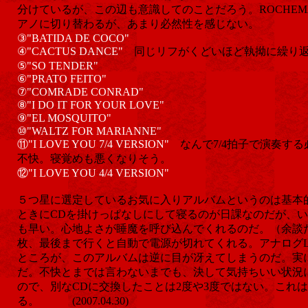
分けているが、この辺も意識してのことだろう。ROCHE
アノに切り替わるが、あまり必然性を感じない。
③"BATIDA DE COCO"
④"CACTUS DANCE"
同じリフがくどいほど執拗に繰り
⑤"SO TENDER"
⑥"PRATO FEITO"
⑦"COMRADE CONRAD"
⑧"I DO IT FOR YOUR LOVE"
⑨"EL MOSQUITO"
⑩"WALTZ FOR MARIANNE"
⑪"I LOVE YOU 7/4 VERSION"
なんで7/4拍子で演奏す
不快。寝覚めも悪くなりそう。
⑫"I LOVE YOU 4/4 VERSION"
５つ星に選定しているお気に入りアルバムというのは基本
ときにCDを掛けっぱなしにして寝るのが日課なのだが、
も早い。心地よさが睡魔を呼び込んでくれるのだ。（余談だ
枚、最後まで行くと自動で電源が切れてくれる。アナログL
ところが、このアルバムは逆に目が冴えてしまうのだ。実
だ。不快とまでは言わないまでも、決して気持ちいい状況
ので、別なCDに交換したことは2度や3度ではない。これ
る。 (2007.04.30)