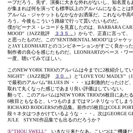
ープだろう。先ず、演奏に大きな外れがないし、知名度も
が集まれば何を演っても標準以上のアルバムになることは
アルバム・ジャケットもなかなかお洒落だ。これなら中高
ろう。今後もこういう路線で行って貰いたいものだ。
僕がビーナス・レコードを見直したのは、BARBARA CARROL
MOOD"（JAZZ批評
３３５．
）からで、正直に言って、
と思ったものだ。この"SENTIMENTAL MOOD"はジャケ
とJAY LEONHARTとのコンビネーションがすごく良か
制作者の良心を感じたものだ。LEONHARTのベース・ワ
一度、聴いてみてほしい。
このNEW YORK TRIOのアルバムは今までに2枚紹介している。
NIGHT"（JAZZ批評
３０．
）と"LOVE YOU MADLY"
で最初のアルバム"BLUES IN ・・・)は刺激的だったけど、
取れて丸くなった感じであまり良い評価はしていない。
翻って、このアルバムはNEW YORK TRIOの6枚目にあた
6枚目ともなると、いつものままではマンネリなってしま
RICHARD RODGERSの作品集。前作の5枚目はCOLE P
段々ネタはつきかけているような・・・。次はGEORGE GE
JULE STYNE作品集でも出るのだろうか？
①"THOU SWELL"
いきなり来たなあ。こいつはご機嫌だ！ビ