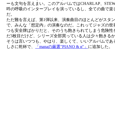
ーも文句を言えまい。
このアルバムではCHARLAP、STEW
吽の呼吸のインタープレイを演っているし、全ての曲で楽
だ。
ただ難を言えば、第1弾以来、演奏曲目のほとんどがスタ
で、みんな「想定内」の演奏なのだ。これってジャズの世
つも安全牌ばかりだと、そのうち飽きられてしまう危険性
だ3枚目だけど、シリーズ全部買っている人は少々飽きる
そうは言いつつも、
やはり、
楽しくて、いいアルバムであ
しさに乾杯で、
「manaの厳選"PIANO & α"」
に追加した。 (