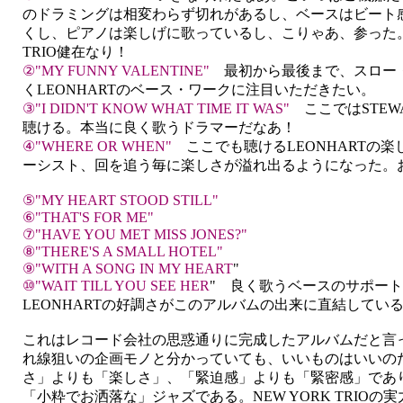
のドラミングは相変わらず切れがあるし、ベースはビート
くし、ピアノは楽しげに歌っているし、こりゃあ、参った。痺
TRIO健在なり！
②"MY FUNNY VALENTINE"
最初から最後まで、スロー
くLEONHARTのベース・ワークに注目いただきたい。
③"I DIDN'T KNOW WHAT TIME IT WAS"
ここではSTEW
聴ける。本当に良く歌うドラマーだなあ！
④"WHERE OR WHEN"
ここでも聴けるLEONHARTの
ーシスト、回を追う毎に楽しさが溢れ出るようになった。
⑤"MY HEART STOOD STILL"
⑥"THAT'S FOR ME"
⑦"HAVE YOU MET MISS JONES?"
⑧"THERE'S A SMALL HOTEL"
⑨"WITH A SONG IN MY HEART
"
⑩"WAIT TILL YOU SEE HER
" 良く歌うベースのサポー
LEONHARTの好調さがこのアルバムの出来に直結してい
これはレコード会社の思惑通りに完成したアルバムだと言
れ線狙いの企画モノと分かっていても、いいものはいいの
さ」よりも「楽しさ」、「緊迫感」よりも「緊密感」であ
「小粋でお洒落な」ジャズである。NEW YORK TRIO