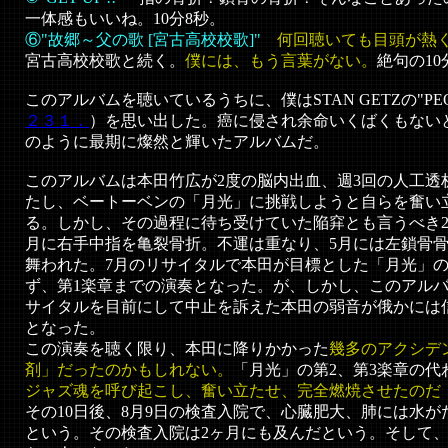
一体感もいいね。10分8秒。
⑥"故郷～父の歌 [宮古高校校歌]"
何回聴いても目頭が熱
宮古高校校歌と続く。
僕には、もう言葉がない。
絶句の10
このアルバムを聴いているうちに、僕はSTAN GETZの"PEOP
２３１．
）を思い出した。癌に侵され余命いくばくもないと
のように最期に燦然と輝いたアルバムだ。
このアルバムは本田竹広が2度の脳内出血、週3回の人工透
たし、ベートーベンの「月光」に挑戦しようと自らを奮い
る。しかし、その過程に待ち受けていた陥穽とも言うべき2度
月に右手中指を亀裂骨折。不運は重なり、5月には左鎖骨
舞われた。7月のリサイタルで本田が目標とした「月光」の
ず、第1楽章までの演奏となった。が、しかし、このアル
サイタルを目前にして中止を訴えた本田の弱音が俄かには
となった。
この演奏を聴く限り、本田に降りかかった
幾多のアクシデ
剤」だったのかもしれない。
「月光」の第2、第3楽章の代
ジャズ魂を呼び起こし、奮い立たせ、完全燃焼させたのだ
その10日後、8月9日の検査入院で、心臓肥大、肺には水
という。その検査入院は2ヶ月にも及んだという。そして、