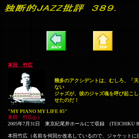
本田 竹広
幾多のアクシデントは、
むしろ、「天
ない
ジャズが、彼のジャズ魂を呼び起こし
せたのだ！
"
MY PIANO MY LIFE 05"
本田 竹広(p )
2005年7月31日 東京紀尾井ホールにて収録 (TEICHIKU RECO
本田竹広（名前を何回か改名しているので、ジャケットに従