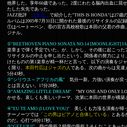
他界した。享年60歳であった。2度にわたる脳内出血に屈
たした矢先であった。
JAZZ批評
３８６．
で紹介した"THIS IS HONDA"は
ルバムは2005年7月31日に開かれた最後のリサイタルの記
①はベートーベン、⑥の宮古高校校歌は本田の父君の作曲
ジナル。
①"BEETHOVEN PIANO SONATA NO.14 [MOONLIGHT] Ⅰ
楽章まで弾く予定でいた。が、しかし、その後に起こった
リサイタルの中止を申し出たという。関係者の努力により
けたものの第1楽章が精一杯だと言って、以下の演奏をジ
く限り、
本田竹広はジャズの人
である。次の曲からは見違
5分43秒。
②"シリウス～アフリカの風"
気分一新。力強い演奏が戻っ
とは言えない。17分28秒。
③"AMAZING LITTLE DREAM"
"MY ONE AND ONLY
かせる。哀しくも美しいテーマ。次第に本田の世界が構築さ
④"EU TE AMO (I LOVE YOU)"
美しくも力漲る演奏が帰っ
ナーノーツでは
「この男はピアノと合体している」
とある
のだ。心打つ8分17秒。
⑤
"GET UP !!"
指の骨折？鎖骨の骨折？そんなことあった