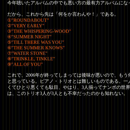
今年聴いたアルバムの中でも悪い方の最有力アルバムにな
だから、これから先は「何をか言わんや！」である。
①"ROUNDABOUT"
②"VERY EARLY"
③"THE WHISPERING-WOOD"
④"SUMMER NIGHT"
⑤"TILL THERE WAS YOU"
⑥"THE SUMMER KNOWS"
⑦"WATER STONE"
⑧"TRINKLE, TINKLE"
⑨"ALL OF YOU"
これで、2006年が終ってしまっては後味が悪いので、も
と思っている。ピアノ・トリオとは難しいものである。一
くてひとり悪くても駄目、やはり、3人揃ってナンボの世
は、このトリオ3人が3人とも不幸だったのかも知れない。 (2