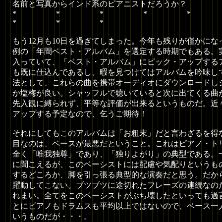
名前と写真からインド系のピアニストだろうか？
* * * * 
* * *
もう12月も10日を過ぎてしまった。今年も残りが僅かに
例の「年間ベスト・アルバム」を選定する時期でもある。
入っていて、「ベスト・アルバム」にピック・アップする
も既に仕込んであるし、暇を見つけてはアルバムを吟味し
法として、これらの曲を携帯オーディオにダウンロードし
か塩梅が良い。シャッフルで聴いていると次に出てくる曲
先入観に縛られず、平等な評価が出来るというものだ。近
アップする予定なので、乞うご期待！
それにしてもこのアルバムは「お粗末」だと言わざるを得
目なのは、ベースが最悪だということ。これはピアノ・ト
全く「唯我独尊」であり、「独りよがり」の典型である。
に聞こえるが、このベーシストには配慮や気配りというも
するどころか、脚を引っ張る典型的な演奏だと思う。だか
躍動してこない。ブツブツに途切れたフレーズの連続なの
れまい。全てをこのベーシストがぶち壊したといっても過
とにピアノもドラムスも平均以上ではないので、ベース一
いうものだが・・・。