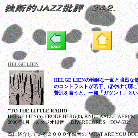
HELGE LIEN
HELGE LIENの難解な一面と強烈
のコントラストが若干、ぼやけて聴こ
贅沢を言うと、一発「ガツン！」とい
"TO THE LITTLE RADIO"
HELGE LIEN(p), FRODE BERG(b), KNUT AALEFJAER(ds)
2006年1月 スタジオ録音 (DIW RECORDS DIW-632)
既に紹介している２０００年録音の"WHAT ARE YOU DOING 