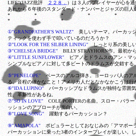
LIFE"(JAZZ批評
２２８．
）は３人のプレイヤーが心を通
あれから６年後のスタンダード・ナンバーとジャズの巨人
* * * * 
* * *
①"GRANDFATHER'S WALTZ"
美しいテーマ。パーカッ
ティックを使わず手で叩いているのだろうか？
②"LOOK FOR THE SILBER LINING"
しっとり系の美し
③"CHELSEA BRIDGE"
BILLY STRAYHORN作。最
④"LITTLE SUNFLOWER"
ピアノとドラムスのアン・マ
シンプルなピアノに対して多ビートのドラムスが交錯する
⑤"PENELOPE"
ベースのアルコ弾き。ヨーロッパ人のア
る。音程の確かなこと！アメリカ人だとなかなかこうは行
⑥"IDA LUPINO"
パーカッシブなドラムスが独特な雰囲
性、革新性があるね。
⑦"SO IN LOVE"
COLE PORTERの名曲。スロー・バ
ッションのアプローチが面白い。
⑧"LOVE SONG"
躍動するパーカッション？
⑨"AMAPOLA"
ポピュラーとしておなじみの「アマポー
パーカッションに乗った3者のインタープレイが楽しい。