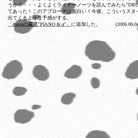
うか？・・・よくよくライナーノーツを読んでみたら"DRUMS 
てあった！このアプローチは面白い！今後、こういうスタ
出てくるような予感がする。
「manaの厳選"PIANO & α"」
に追加した。 (2006.06.04
.