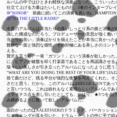
ルバムの中ではひときわ軽快な演奏になった。こういった
仕立て上げる力量はたいしたものだ。3者のインタープレ
⑩"SONOR"
前曲に続いてこの演奏も良いね。HAMPTON
⑪"TO THE LITTLE RADIO"
今度のアルバムは耳当たりの良いしっとり系の曲と演奏が
識した構成なのだろう。プロデューサーの意思が強く働い
当たりの良い」演奏ばかりを揃えたことが本当に良かったのかど
難解な一面と強烈な個性、その対極にある美しさのコント
える。
贅沢を言うと、一発「ガツン！」という演奏が欲しかった。そ
に、ピアノが鍵盤を叩く打楽器であることを再認識させる
瑞々しい美しさが引き立ったアルバムになったように思う
"WHAT ARE YOU DOING THE REST OF YOUR LIFE"(
捨て曲だけど、残る半分が強烈な衝撃を与えてくれた。そ
さだと思う。だから、このアルバムはHELGE LIENであって、
と言いつつも、これは紛れもなく素晴らしいアルバムであ
うマイナス点を差し引いたとしても、やはり、★5つを点
み締めるように聴いて欲しいアルバムだ。
面白かったのはAALEFJAERのドラミング。パーカッシ
なドラミングが耳を引いた。ドラム・セットの中に手で叩