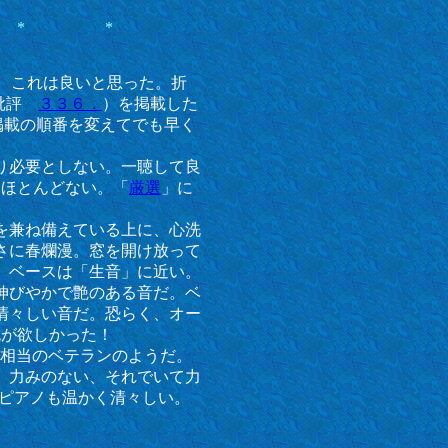
* * *
て、これは良いと思った。折
ZZ批評
３３６．
）を掲載した
掲載の順番を変えてでも早く
り必要としない。一聴して良
はほとんどない。「
厳選
」に
を兼ね備えている上に、心洗
さに春爛漫。窓を開け放って
。ベースは「生音」に近い。
伸びやかで艶のある音だ。ベ
清々しい音だ。恐らく、オー
色が欲しかった！
り、相当のベテランのようだ。
る。力みのない、それでいて力
のピアノも温かく清々しい。