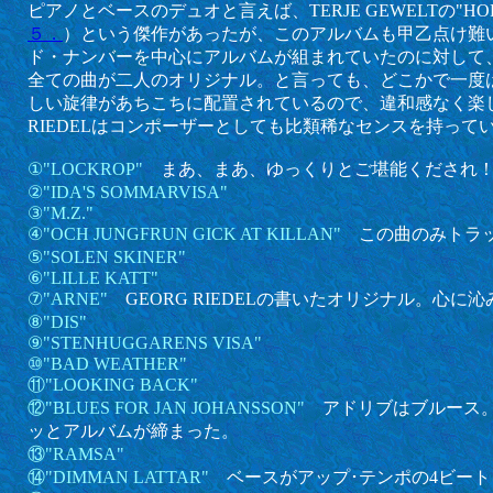
ピアノとベースのデュオと言えば、TERJE GEWELTの"HO
５．
）という傑作があったが、このアルバムも甲乙点け難い。
ド・ナンバーを中心にアルバムが組まれていたのに対して
全ての曲が二人のオリジナル。と言っても、どこかで一度
しい旋律があちこちに配置されているので、違和感なく楽し
RIEDELはコンポーザーとしても比類稀なセンスを持って
①"LOCKROP"
まあ、まあ、ゆっくりとご堪能くだされ
②"IDA'S SOMMARVISA"
③"M.Z."
④"OCH JUNGFRUN GICK AT KILLAN"
この曲のみトラ
⑤"SOLEN SKINER"
⑥"LILLE KATT"
⑦"ARNE"
GEORG RIEDELの書いたオリジナル。心に
⑧"DIS"
⑨"STENHUGGARENS VISA"
⑩"BAD WEATHER"
⑪"LOOKING BACK"
⑫"BLUES FOR JAN JOHANSSON"
アドリブはブルース
ッとアルバムが締まった。
⑬"RAMSA"
⑭"DIMMAN LATTAR"
ベースがアップ･テンポの4ビー