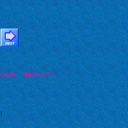
心を洗い、沸き立たせてく
)