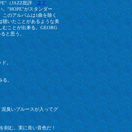
PE"（JAZZ批評
２７
"HOPE"がスタンダー
、このアルバムは1曲を除く
は聴いたことがあるような美
むことが出来る。GEORG
いると思う。
！
ッド。
沁みる。
。泥臭いブルースが入ってグ
トを刻む。実に良い音色だ！