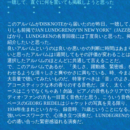
一聴して、直ぐに何を置いても掲載しようと思った
* * * * 
* * *
このアルバムがDISKNOTEから届いたのが昨日。一聴し
りしも前掲でJAN LUNDGRENの"IN NEW YORK"（JA
ばかり。LUNDGRENの名誉回復には丁度良いと思った。
紹介したいと思った。
良いアルバムというのは良いか悪いかの判断に時間はあま
いと思ったアルバムは1週間してもその評価が変わること
選択したアルバムのほとんどに共通して言えることだ。
で、このアルバムであるが、「美しさ、躍動感、緊密感」
わせるような清々しさと爽やかさに満ちている。時、今ま
大音量で聴いてみたいものだ。特筆すべきは「音」のよさ
アコースティックな木の香りのする音色だ。深く、太く、
ースはこうでなくちゃあ！勿論、ピアノの音色もクリアで
ディオ･ファンの方も一目置く音色だと思う。こういう音
ベースの
G
EORG RIEDELはジャケットの写真を見る限
1934年生まれというから、録音時、71歳ということにな
強いベースワークで、心沸き立つ演奏だ。LUNDEGREN
心の通い合った緊密感溢れる演奏だ。