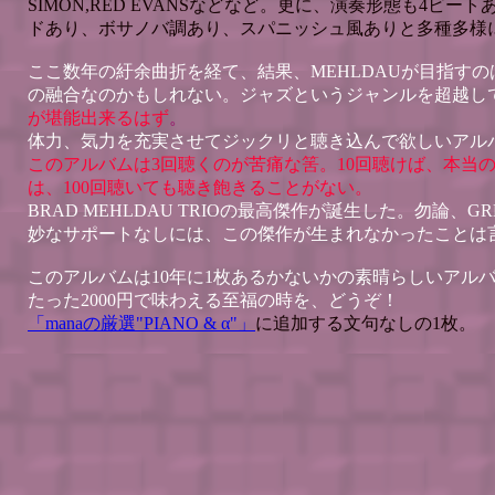
SIMON,RED EVANSなどなど。更に、演奏形態も4ビー
ドあり、ボサノバ調あり、スパニッシュ風ありと多種多様
ここ数年の紆余曲折を経て、結果、MEHLDAUが目指すの
の融合なのかもしれない。ジャズというジャンルを超越し
が堪能出来るはず
。
体力、気力を充実させてジックリと聴き込んで欲しいアル
このアルバムは3回聴くのが苦痛な筈。10回聴けば、本当
は、100回聴いても聴き飽きることがない。
BRAD MEHLDAU TRIOの最高傑作が誕生した。勿論、GRE
妙なサポートなしには、この傑作が生まれなかったことは
このアルバムは10年に1枚あるかないかの素晴らしいアル
たった2000円で味わえる至福の時を、どうぞ！
「manaの厳選"PIANO & α"」
に追加する文句なしの1枚。 (20