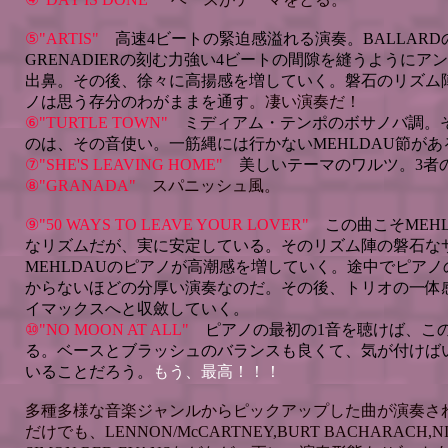
⑤"ARTIS"
高速4ビートの緊迫感溢れる演奏。BALLAR
GRENADIERの刻む力強い4ビートの間隙を縫うように
出鼻。その後、徐々に高揚感を増していく。磐石のリズム陣
ノは思う存分のわがままを通す
。
凄い演奏だ！
⑥"TURTLE TOWN"
ミディアム・テンポのボサノバ調。
のは、その音使い。一筋縄には行かないMEHLDAU節があ
⑦"SHE'S LEAVING HOME"
美しいテーマのワルツ。3者
⑧"GRANADA"
スパニッシュ風。
⑨"50 WAYS TO LEAVE YOUR LOVER"
この曲こそMEH
なリズムだが、実に安定している。そのリズム陣の磐石な
MEHLDAUのピアノが高潮感を増していく。途中でピア
からないほどの分厚い演奏なのだ。その後、トリオの一体
イマックスへと収斂していく。
⑩"NO MOON AT ALL"
ピアノの最初の1音を聴けば、こ
る。ベースとブラッシュのバランスも良くて、気が付けば
いることだろう。
もう、最高！！！
多種多様な音楽ジャンルからピックアップした曲が演奏さ
だけでも、LENNON/McCARTNEY,BURT BACHARACH,NI