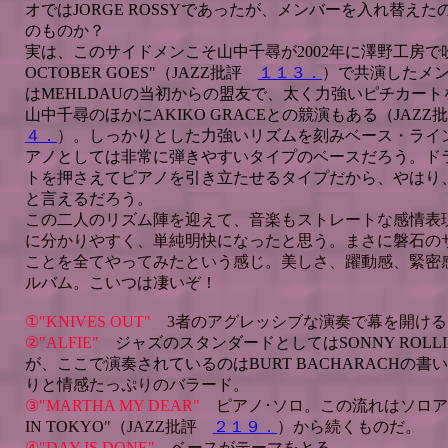
オではJORGE ROSSYであったが、メンバーを入れ替え
のものか？
実は、このサイドメンこそ山中千尋が2002年に澤野工房で
OCTOBER GOES"（JAZZ批評
１１３．
）で共演したメンバ
はMEHLDAUの当初からの盟友で、太く力強いピチカー
山中千尋のほかにAKIKO GRACEとの競演もある（JAZ
４．
）。しっかりとした力強いリズムを刻みベース・ライ
アノとしては非常に弾きやすいタイプのベースだろう。ドラ
トを押さえてピアノを引き立たせるタイプだから、やはり
と言えるだろう。
この二人のリズム陣を迎えて、音楽もストレートな感情表
に分かりやすく、単純明快になったと思う。まさに磐石の
ことを全てやってみたという感じ。美しさ、躍動感、緊密
ルバム。
こいつは凄いぞ！
①"KNIVES OUT"
3者のアグレッシブな演奏で幕を開ける
②"ALFIE"
ジャズのスタンダードとしてはSONNY ROLLIN
が、ここで演奏されているのはBURT BACHARACHの
りと情感たっぷりのバラード。
③"MARTHA MY DEAR"
ピアノ･ソロ。
この流れはソロアルバ
IN TOKYO"（JAZZ批評
２１９．
）から続くものだ。
④"DAY IS DONE"
ベースがテーマをとる。