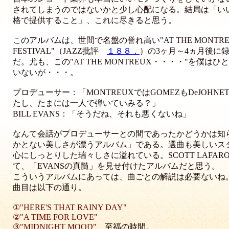
されてしまうのではないかと少し心配になる。結局は「い
格で提供すること」、これに尽きると思う。
このアルバムは、世間で名盤の誉れ高い"AT THE MONTREU
FESTIVAL"（JAZZ批評
１８８．
）の3ヶ月～4ヵ月後に
だ。尤も、この"AT THE MONTREUX・・・・"を僕
いないが・・・。
プロデューサー：「MONTREUXではGOMEZもDeJOHN
たし、たまには一人で弾いていみる？」
BILL EVANS：「そうだね、それも悪くないね」
なんて会話がプロデューサーとの間であったかどうかは知
かとない美しさが漂うアルバム」である。選曲も美しいス
心にしっとりした瑞々しさに溢れている。SCOTT LAFA
て、「EVANSの真髄」を見せ付けたアルバムだと思う。
こういうアルバムにあっては、曲ごとの解説は必要ないね
曲目は以下の通り。
①"HERE'S THAT RAINY DAY"
②"A TIME FOR LOVE"
③"MIDNIGHT MOOD"
至福の時間。