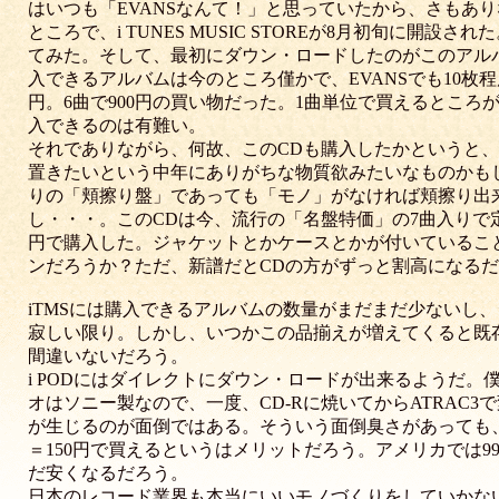
はいつも「EVANSなんて！」と思っていたから、さもあ
ところで、i TUNES MUSIC STOREが8月初旬に開設
てみた。そして、最初にダウン・ロードしたのがこのアル
入できるアルバムは今のところ僅かで、EVANSでも10枚程
円。6曲で900円の買い物だった。1曲単位で買えるところ
入できるのは有難い。
それでありながら、何故、このCDも購入したかというと
置きたいという中年にありがちな物質欲みたいなものかも
りの「頬擦り盤」であっても「モノ」がなければ頬擦り出
し・・・。このCDは今、流行の「名盤特価」の7曲入りで定価1
円で購入した。ジャケットとかケースとかが付いていること
ンだろうか？ただ、新譜だとCDの方がずっと割高になる
iTMSには購入できるアルバムの数量がまだまだ少ないし
寂しい限り。しかし、いつかこの品揃えが増えてくると既
間違いないだろう。
i PODにはダイレクトにダウン・ロードが出来るようだ。
オはソニー製なので、一度、CD-Rに焼いてからATRAC3
が生じるのが面倒ではある。そういう面倒臭さがあっても、
＝150円で買えるというはメリットだろう。アメリカでは9
だ安くなるだろう。
日本のレコード業界も本当にいいモノづくりをしていかない