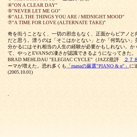
④"ON A CLEAR DAY"
⑤"NEVER LET ME GO"
⑥"ALL THE THINGS YOU ARE / MIDNIGHT MOOD"
⑦"A TIME FOR LOVE (ALTERNATE TAKE)
"
奇を衒うことなく、一切の邪念もなく、正面からピアノと向
だと思う。漂うのは「そこはかとない」とか「何気ない」
分かるにはそれ相当の人生の経験が必要かもしれない。か
て、やっとEVANSの凄さが認識できるようになってきた。
BRAD MEHLDAU "ELEGIAC CYCLE"（JAZZ批評
２７
ーマが増えた。恐れ多くも
「manaの厳選"PIANO & α"」
に
(2005.10.01)
.