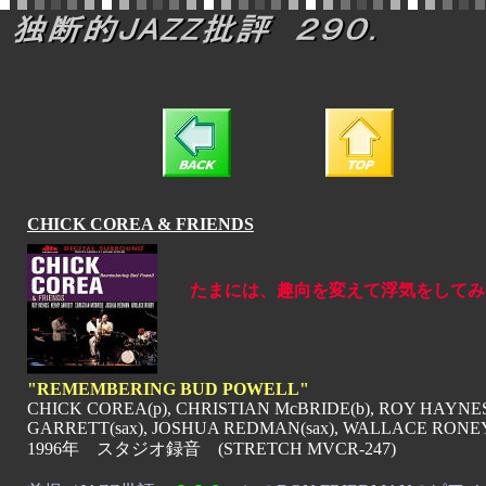
CHICK COREA & FRIENDS
たまには、趣向を変えて浮気をしてみ
"REMEMBERING BUD POWELL"
CHICK COREA(p), CHRISTIAN McBRIDE(b), ROY HAYNES
GARRETT(sax), JOSHUA REDMAN(sax), WALLACE RONEY
1996年 スタジオ録音 (STRETCH MVCR-247)