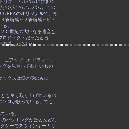
アノトリオ・アルバムに含まれ
出したのがこのアルバム。この
COREAのオリジナルで、そ
では３管編成～２管編成～ピア
いる。
LLを２０世紀の大いなる遺産と
プロジェクトだったと言
評を博したという。
．
にアップしたドラマー、
ドラミングを見習って欲しいもの
サックスは③と⑤のみに
ETTなども良く取り上げているバ
DEのソロが歌っている。でも、
いている。
ノのバッキングがほとんどな
にセクシーでスウィンギー！リ