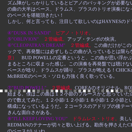
ズム陣がしっかりしているとピアノのバッキングが必要な
の曲の大半はベース、ドラムス、ブラスのトリオ演奏になって
のベースを堪能頂きたい！
しかし、何と言っても、注目して欲しいのはHAYNESの
④"DUSK IN SANDI"
ピアノ・トリオ。
⑤"OBLIVION"
２管編成。
アップ・テンポの快演。
⑥"CLEOPATRA'S DREAM"
２管編成。
この曲だけがこの
ックで、再発盤には必ずしもこの曲が入っているとは限ら
意）
BUD POWELLの定番というと、この曲が思い浮か
まるところに収まった感じ。この演奏を再発盤では聴けな
ベースが唸り、ドラムスが踊り、ブラスが咆える！CHIC
McBRIDEのベース・ソロも力強く良く歌っている。
⑦"BUD POWELL"
２管編成。
COREAのオリジナル。R
始まる。僕はこの曲は１２小節のブルースかと思っていた
ので数えてみた。１２小節/１２小節/１８小節/１２小節
構成になっているようだ。２コーラスのアドリブの後テー
きんな面白さがある。
⑧"I'LL KEEP LOVING YOU"
ドラムレス・トリオ。
美しい
REDMANのテナーが切々と歌い上げる。
勘所を押さえたCH
のベースがいいね。