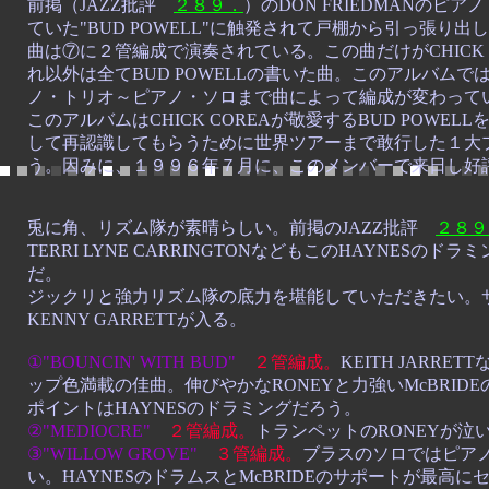
前掲（JAZZ批評
２８９．
）のDON FRIEDMANのピ
ていた"BUD POWELL"に触発されて戸棚から引っ張り
曲は⑦に２管編成で演奏されている。この曲だけがCHICK 
れ以外は全てBUD POWELLの書いた曲。このアルバム
ノ・トリオ～ピアノ・ソロまで曲によって編成が変わって
このアルバムはCHICK COREAが敬愛するBUD POWE
して再認識してもらうために世界ツアーまで敢行した１大
う。因みに、１９９６年７月に、このメンバーで来日し好
兎に角、リズム隊が素晴らしい。前掲のJAZZ批評
２８９
TERRI LYNE CARRINGTONなどもこのHAYNESの
だ。
ジックリと強力リズム隊の底力を堪能していただきたい。
KENNY GARRETTが入る。
①"BOUNCIN' WITH BUD"
２管編成。
KEITH JARR
ップ色満載の佳曲。
伸びやかなRONEYと力強いMcBRI
ポイントはHAYNESのドラミングだろう。
②"MEDIOCRE"
２管編成。
トランペットのRONEYが泣
③"WILLOW GROVE"
３管編成。
ブラスのソロではピア
い。HAYNESのドラムスとMcBRIDEのサポートが最高