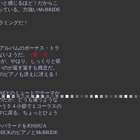
いと感じるほど！だからこ
いる。力強いＭcBRIDE
ドラミングだ！
アルバムのボーナス・トラ
ないようだ。
（要・注
ぶが、やはり、しっくりと収
いのが返す返すも残念だ。
Kのピアノも冴えに冴える！
ONEYのミュートでテーマが
のだが、どうも違うような
という５４小節で１コーラスの
マに戻る。ちょっとひょう
バラードをJOSHUA
ICKのピアノとMcBRIDE