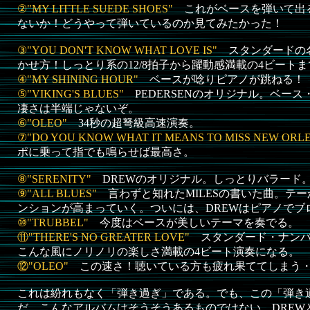
②"MY LITTLE SUEDE SHOES"
これがベースを弾いて出
ないか！どうやって弾いているのか見てみたかった！
③"YOU DON'T KNOW WHAT LOVE IS"
スタンダードの
かせ方！しっとり系の12/8拍子から躍動感満載の4ビートま
④"MY SHINING HOUR"
ベースが唸りピアノが跳ねる！
⑤"VIKING'S BLUES"
PEDERSENのオリジナル。ベー
凄さは半端じゃないぞ。
⑥"OLEO"
34秒の超弩級高速演奏。
⑦"DO YOU KNOW WHAT IT MEANS TO MISS NEW ORL
ポに乗って指でも鳴らせば最高さ。
⑧"SERENITY"
DREWのオリジナル。しっとりバラード
⑨"ALL BLUES"
言わずと知れたMILESの書いた曲。テ
ンションが高まっていく。ついには、DREWはピアノでブ
⑩"TRUBBEL"
今度はベースが美しいテーマを奏でる。
⑪"THERE'S NO GREATER LOVE"
スタンダード・ナンバ
こんな風にノリノリの楽しさ満載の4ビート演奏になる。
⑫"OLEO"
この速さ！聴いている方も疲れ果ててしまう
これは紛れもなく「弾き過ぎ」である。でも、この「弾き
だ。こんなアルバムはそうそうあるものではない。DREWとP