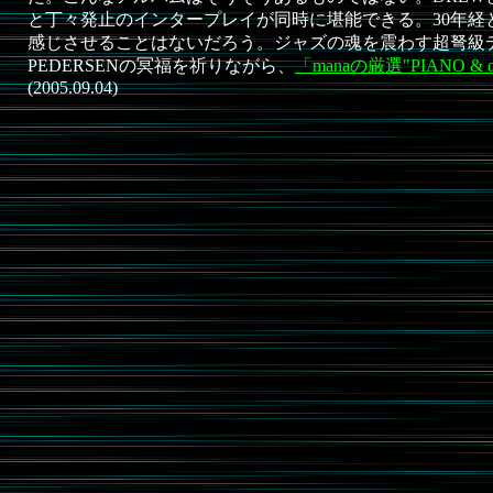
と丁々発止のインタープレイが同時に堪能できる。30年経
感じさせることはないだろう。ジャズの魂を震わす超弩級
PEDERSENの冥福を祈りながら、
「manaの厳選"PIANO & 
(2005.09.04)