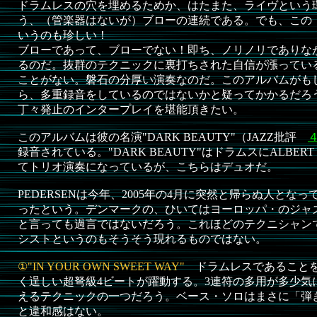
ドラムレスの穴を埋めるためか、はたまた、ライヴという
う、（管楽器はないが）ブローの連続である。でも、この
いうのも珍しい！
ブローであって、ブローでない！即ち、ノリノリでありな
るのだ。抜群のテクニックに裏打ちされた自信が漲ってい
ことがない。磐石の分厚い演奏なのだ。このアルバムがも
ら、多重録音をしているのではないかと疑ってかかるだろ
丁々発止のインタープレイを堪能頂きたい。
このアルバムは彼の名演"DARK BEAUTY"（JAZZ批評
録音されている。"DARK BEAUTY"はドラムスにALBERT "
てトリオ演奏になっているが、こちらはデュオだ。
PEDERSENは今年、2005年の4月に突然と帰らぬ人とな
ったという。デンマークの、ひいてはヨーロッパ・のジャ
と言っても過言ではないだろう。これほどのテクニシャン
シストというのもそうそう現れるものではない。
①"IN YOUR OWN SWEET WAY"
ドラムレスであることを
く逞しい超弩級4ビートが躍動する。3連符の多用が多少気
えるテクニックの一つだろう。ベース・ソロはまさに「弾
と違和感はない。