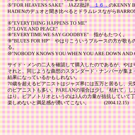
⑤"FOR HEAVENS SAKE" JAZZ批評
１６．
のKENNY 
HADENのデュオと聞き比べるとドラムレスながらBARR
⑥"EVERYTHING HAPPENS TO ME"
⑦"LOVE AND PEACE"
⑧"EVERYTIME WE SAY GOODBYE" 指がもたつく。
⑨"BLUES FOR HP" やはりこういうブルースの方が
る。
⑩"NOBODY KNOWS YOU WHEN YOU ARE DOWN AN
サイド・メンの二人を確認して購入したのであるが、やは
それと、同じような曲想のスタンダード・ナンバーが集ま
結果になっているかもしれない。
70歳を超えるピアニストはジャズ界には五万と居るし、元
のピアニストも多い。PARLANの場合は少し「枯れて」
はり、ピアノトリオというのは3人の力量が拮抗していて
楽しめないと満足感が湧いてこない。 (2004.12.15)