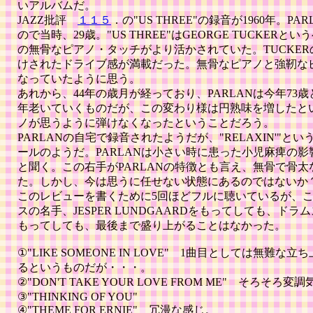
いアルバムだ。
JAZZ批評
１１５
．の"US THREE"の録音が1960年。PA
ので当時、29歳。"US THREE"はGEORGE TUCKERと
の無骨なピアノ・タッチがより活かされていた。TUCKE
けされたドライブ感が満載だった。無骨なピアノと強靭な
なっていたように思う。
あれから、44年の歳月が経っており、PARLANは今年73
年老いていくものだが、この変わり様は円熟味を増したと
ノが思うように弾けなくなったということだろう。
PARLANの自宅で録音されたようだが、"RELAXIN'"
ールのようだ。PARLANは小さい時に患った小児麻痺の
と聞く。この右手がPARLANの特徴とも言え、無骨で骨
た。しかし、今は思うに任せない状態にあるのではないか
このレビューを書くために5回ほどフルに聴いているが、
スの名手、JESPER LUNDGAARDをもってしても、ドラムス
もってしても、最後まで盛り上がることはなかった。
①"LIKE SOMEONE IN LOVE"
1曲目としては無難な立ち
るというものだが・・・。
②"DON'T TAKE YOUR LOVE FROM ME" そろそ
③"THINKING OF YOU"
④"THEME FOR ERNIE" 冗漫な感じ。